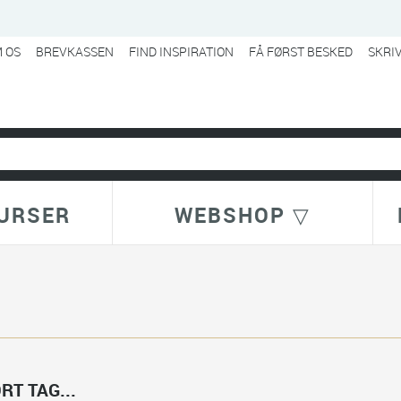
 OS
BREVKASSEN
FIND INSPIRATION
FÅ FØRST BESKED
SKRI
URSER
WEBSHOP ▽
RT TAG...