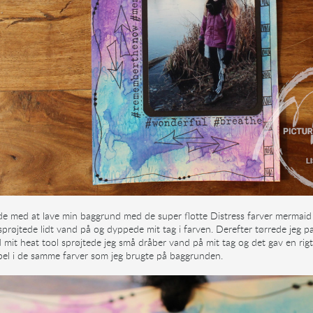
de med at lave min baggrund med de super flotte Distress farver mermaid 
sprøjtede lidt vand på og dyppede mit tag i farven. Derefter tørrede jeg pa
 mit heat tool sprøjtede jeg små dråber vand på mit tag og det gav en rigt
pel i de samme farver som jeg brugte på baggrunden.