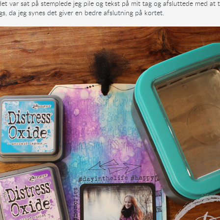
edet var sat på stemplede jeg pile og tekst på mit tag og afsluttede med at t
gs, da jeg synes det giver en bedre afslutning på kortet.