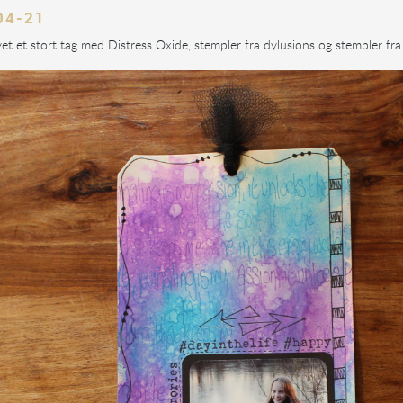
04-21
vet et stort tag med Distress Oxide, stempler fra dylusions og stempler fra