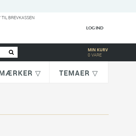
V TIL BREVKASSEN
LOG IND
MIN KURV
0
VARE
MÆRKER ▽
TEMAER ▽