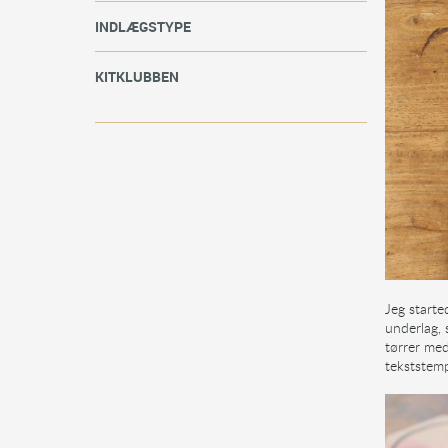
INDLÆGSTYPE
KITKLUBBEN
Jeg starte
underlag, 
tørrer med
tekststem