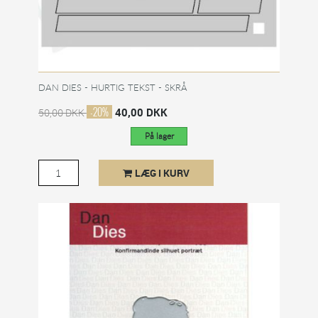
DAN DIES - HURTIG TEKST - SKRÅ
-20%
40,00 DKK
50,00 DKK
På lager
LÆG I KURV