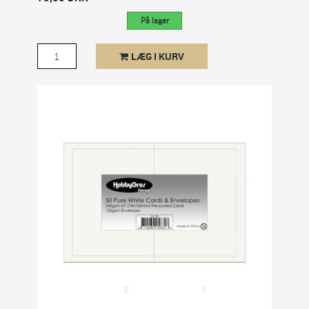
På lager
LÆG I KURV