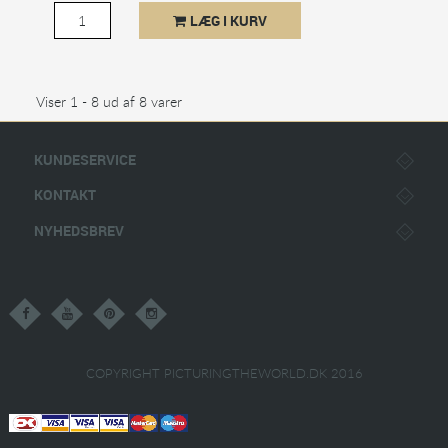
LÆG I KURV
Viser 1 - 8 ud af 8 varer
KUNDESERVICE
KONTAKT
NYHEDSBREV
COPYRIGHT PICTURINGTHEWORLD.DK 2016