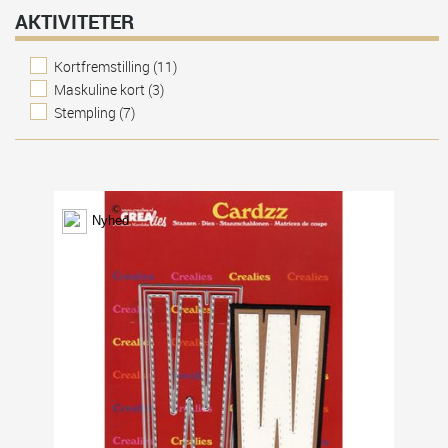
Studenterfest
(2)
Studio Light
(1)
AKTIVITETER
The Crafters Workshop
(1)
The Greeting Farm
(4)
Kortfremstilling
(11)
Tim Holtz
(3)
Maskuline kort
(3)
Stempling
(7)
Nyhed