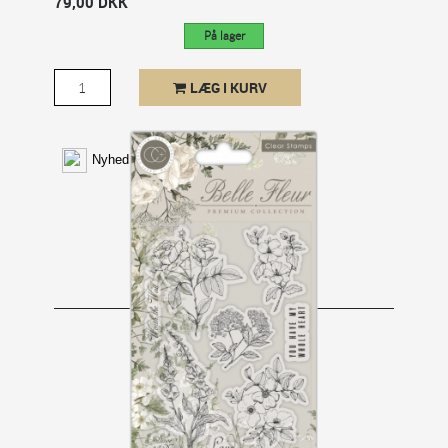
79,00 DKK
På lager
LÆG I KURV
Nyhed