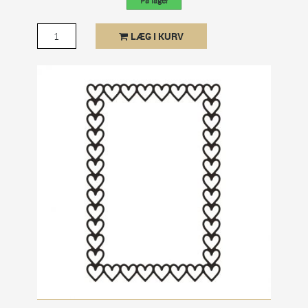
LÆG I KURV