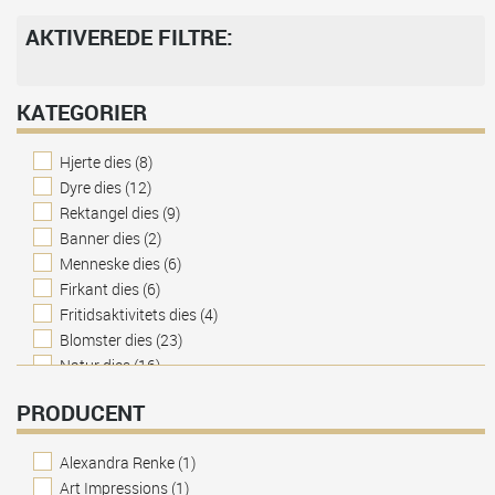
AKTIVEREDE FILTRE:
KATEGORIER
Hjerte dies
(8)
Dyre dies
(12)
Rektangel dies
(9)
Banner dies
(2)
Menneske dies
(6)
Firkant dies
(6)
Fritidsaktivitets dies
(4)
Blomster dies
(23)
Natur dies
(16)
Kant dies
(1)
PRODUCENT
Embossingfolders
(7)
Tags | gavemærke dies
(21)
Alexandra Renke
(1)
Bygnings dies
(2)
Art Impressions
(1)
Ramme dies
(12)