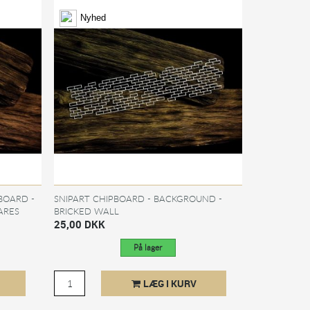
Nyhed
BOARD -
SNIPART CHIPBOARD - BACKGROUND -
ARES
BRICKED WALL
25,00 DKK
På lager
LÆG I KURV