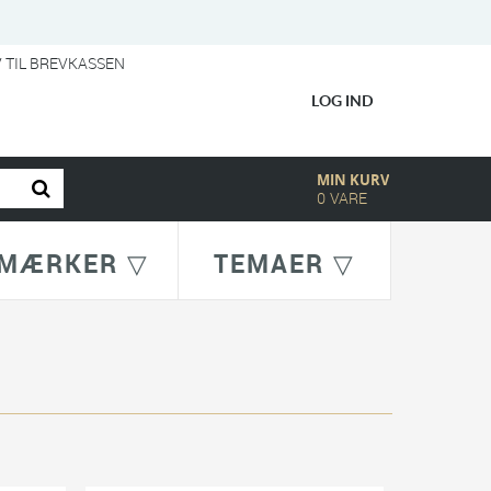
V TIL BREVKASSEN
LOG IND
MIN KURV
0
VARE
MÆRKER ▽
TEMAER ▽