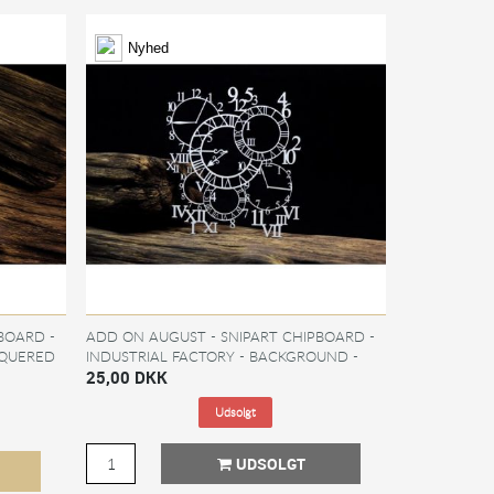
Nyhed
BOARD -
ADD ON AUGUST - SNIPART CHIPBOARD -
QUERED
INDUSTRIAL FACTORY - BACKGROUND -
OPENWORK CLOCKS
25,00 DKK
Udsolgt
UDSOLGT