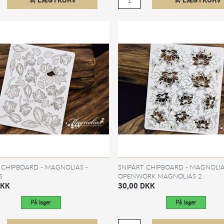
 CHIPBOARD - MAGNOLIAS -
SNIPART CHIPBOARD - MAGNOLIA
S
OPENWORK MAGNOLIAS 2
DKK
30,00 DKK
På lager
På lager