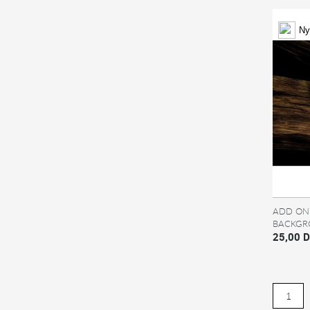
Ny
ADD ON 
BACKGR
25,00 