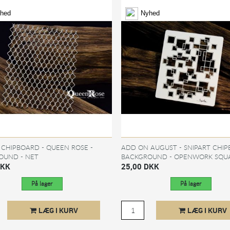
hed
Nyhed
 CHIPBOARD - QUEEN ROSE -
ADD ON AUGUST - SNIPART CHIP
OUND - NET
BACKGROUND - OPENWORK SQU
DKK
25,00 DKK
På lager
På lager
LÆG I KURV
LÆG I KURV