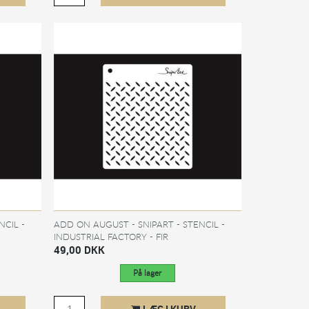
NCIL -
ADD ON AUGUST - SNIPART - STENCIL -
INDUSTRIAL FACTORY - FIR
49,00 DKK
På lager
LÆG I KURV