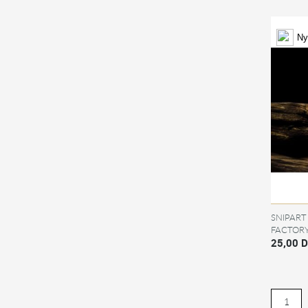
Ny
SNIPART
FACTORY
25,00 