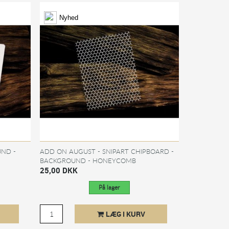
Nyhed
UND -
ADD ON AUGUST - SNIPART CHIPBOARD -
BACKGROUND - HONEYCOMB
25,00 DKK
På lager
LÆG I KURV