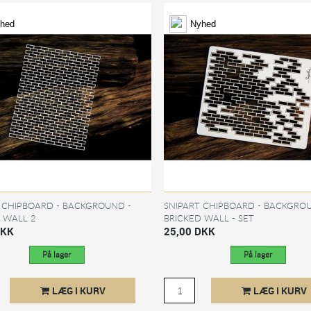
hed
Nyhed
 CHIPBOARD - BACKGROUND -
SNIPART CHIPBOARD - BACKGRO
 WALL 2
BRICKED WALL - SET
DKK
25,00 DKK
På lager
På lager
LÆG I KURV
LÆG I KURV