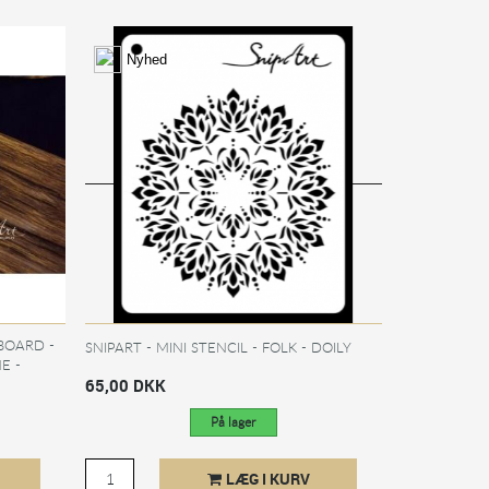
Nyhed
BOARD -
SNIPART - MINI STENCIL - FOLK - DOILY
E -
65,00 DKK
På lager
LÆG I KURV