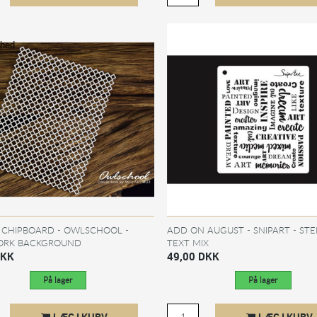
hed
 CHIPBOARD - OWLSCHOOL -
ADD ON AUGUST - SNIPART - STE
RK BACKGROUND
TEXT MIX
DKK
49,00 DKK
På lager
På lager
LÆG I KURV
LÆG I KURV