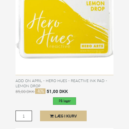
ADD ON APRIL - HERO HUES - REACTIVE INK PAD -
LEMON DROP
-40%
51,00 DKK
85,00 DKK
På lager
LÆG I KURV