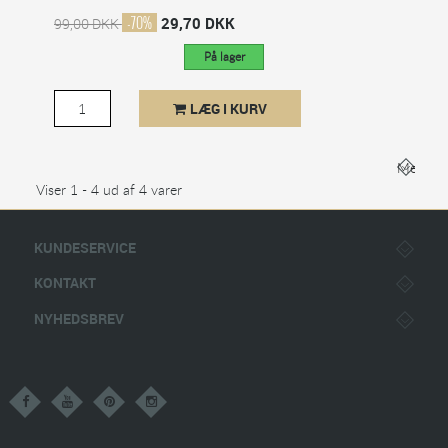
-70%
29,70 DKK
99,00 DKK
På lager
LÆG I KURV
Mere
Viser 1 - 4 ud af 4 varer
KUNDESERVICE
KONTAKT
NYHEDSBREV