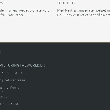
26
2018-12-12
iden har jeg lavet et blomsterkort
Med Neat & Tangled stempelsæt og
fra Crate Paper...
Bo Bunny er lavet et sødt dåbskort.
KT
PICTURINGTHEWORLD.DK
: 51 93 16 84
og returadresse:
ng the World
 7
arup
3 41 25 76