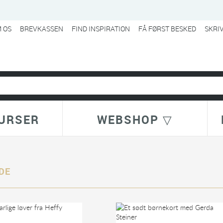
 OS
BREVKASSEN
FIND INSPIRATION
FÅ FØRST BESKED
SKRI
URSER
WEBSHOP ▽
DE