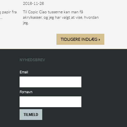
2018-11-28
 papir fra
Til Copic Ciao tusserne kan man få
..
akrylkasser, og jeg har valgt at vise, hvordan
jeg.
TIDLIGERE INDLÆG »
NYHEDSBREV
Email
Fornavn