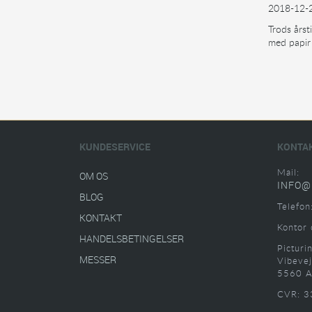
2018-12-
Trods årst
med papir 
KUNDESERVICE
KONTA
Mail:
OM OS
INFO@
BLOG
Telefon
KONTAKT
Kontor 
HANDELSBETINGELSER
Picturi
MESSER
Vibevej
5560 A
CVR: 3