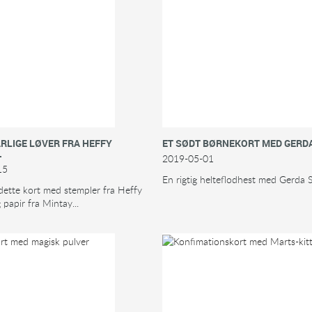
ARLIGE LØVER FRA HEFFY
ET SØDT BØRNEKORT MED GERDA
.
2019-05-01
15
En rigtig helteflodhest med Gerda St
dette kort med stempler fra Heffy
papir fra Mintay...