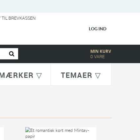
V TIL BREVKASSEN
LOG IND
MIN KURV
0
VARE
MÆRKER ▽
TEMAER ▽