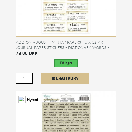
ADD ON AUGUST - MINTAY PAPERS - 6 X 12 ART
JOURNAL PAPER STICKERS - DICTIONARY WORDS -
HAPPY
79,00 DKK
På lager
LÆG I KURV
Nyhed