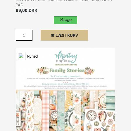
PAD
89,00 DKK
På lager
LÆG I KURV
Nyhed