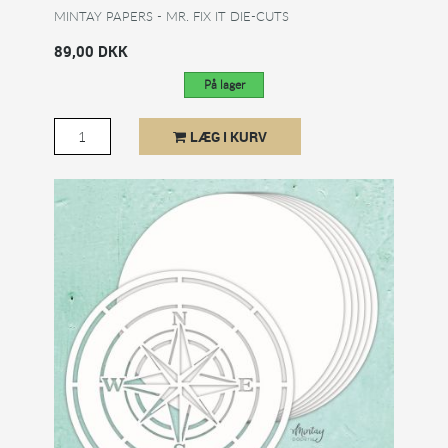
MINTAY PAPERS - MR. FIX IT DIE-CUTS
89,00 DKK
På lager
LÆG I KURV