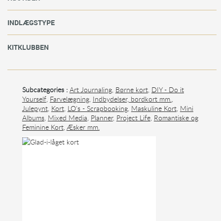
INDLÆGSTYPE
KITKLUBBEN
Subcategories :
Art Journaling
,
Børne kort
,
DIY - Do it
Yourself
,
Farvelægning
,
Indbydelser, bordkort mm.
,
Julepynt
,
Kort
,
LO's - Scrapbooking
,
Maskuline Kort
,
Mini
Albums
,
Mixed Media
,
Planner
,
Project Life
,
Romantiske og
Feminine Kort
,
Æsker mm.