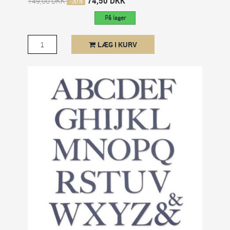
-50%
74,50 DKK
149,00 DKK
På lager
LÆG I KURV