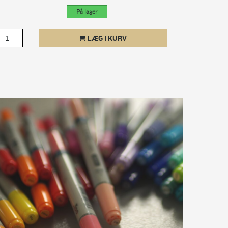
På lager
LÆG I KURV