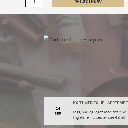
LÆG I KURV
KORT MED FOLIE - SEPTEMBE
14
Idag har jeg leget med det fine
SEP
fuglefolie fra september-kittet.