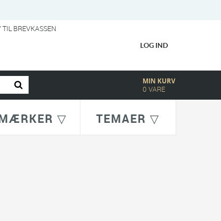
V TIL BREVKASSEN
LOG IND
MIN KURV
0
VARE
MÆRKER ▽
TEMAER ▽