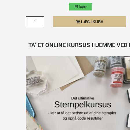
På lager
LÆG I KURV
TA' ET ONLINE KURSUS HJEMME VED 