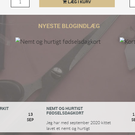
LÆG I KURV
NYESTE BLOGINDLÆG
RKIT
NEMT OG HURTIGT
FØDSELSDAGKORT
13
1
SEP
S
Jeg har med september 2020 kittet
lavet et nemt og hurtigt
fødselsdagkort.