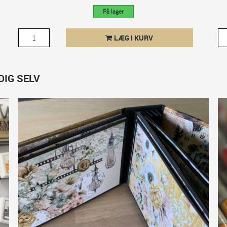
På lager
LÆG I KURV
DIG SELV