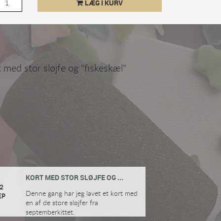
LÆG I KURV
KORT MED STOR SLØJFE OG ...
2
Denne gang har jeg lavet et kort med
EP
en af de store sløjfer fra
septemberkittet.