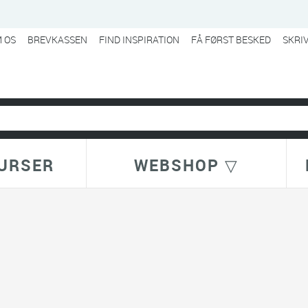
 OS
BREVKASSEN
FIND INSPIRATION
FÅ FØRST BESKED
SKRI
URSER
WEBSHOP ▽