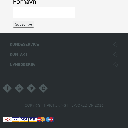
Fornavn
KUNDESERVICE
KONTAKT
NYHEDSBREV
COPYRIGHT PICTURINGTHEWORLD.DK 2016