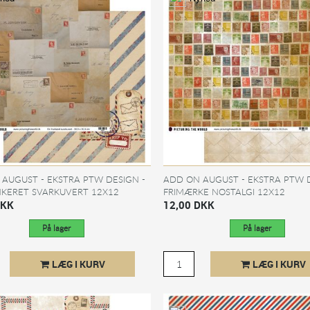
AUGUST - EKSTRA PTW DESIGN -
ADD ON AUGUST - EKSTRA PTW D
NKERET SVARKUVERT 12X12
FRIMÆRKE NOSTALGI 12X12
PAPIR - SÆLGES KUN TIL...
DKK
MØNSTERPAPIR - SÆLGES KUN TIL.
12,00 DKK
På lager
På lager
LÆG I KURV
LÆG I KURV