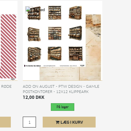
Nyhed
- RØDE
ADD ON AUGUST - PTW DESIGN - GAMLE
POSTKONTORER - 12X12 KLIPPEARK
12,00 DKK
På lager
LÆG I KURV