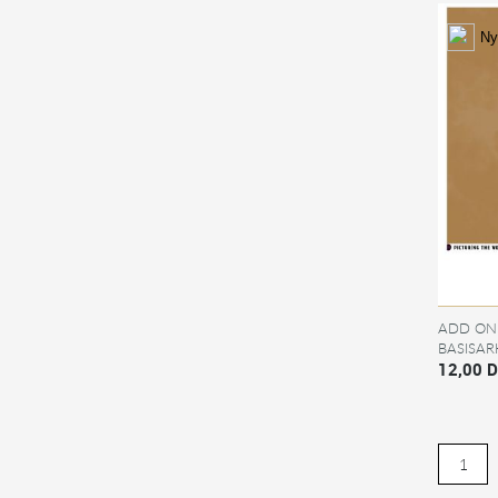
Ny
ADD ON 
BASISAR
TIL KI
12,00 