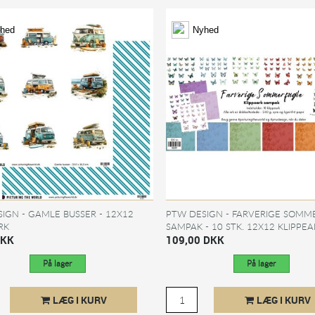
hed
Nyhed
IGN - GAMLE BUSSER - 12X12
PTW DESIGN - FARVERIGE SOMM
RK
SAMPAK - 10 STK. 12X12 KLIPPEA
DKK
109,00 DKK
På lager
På lager
LÆG I KURV
LÆG I KURV