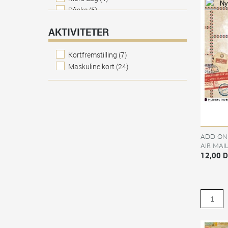
Ny
Påske
(5)
AKTIVITETER
Kortfremstilling
(7)
Maskuline kort
(24)
ADD ON 
AIR MAI
KUN TI
12,00 