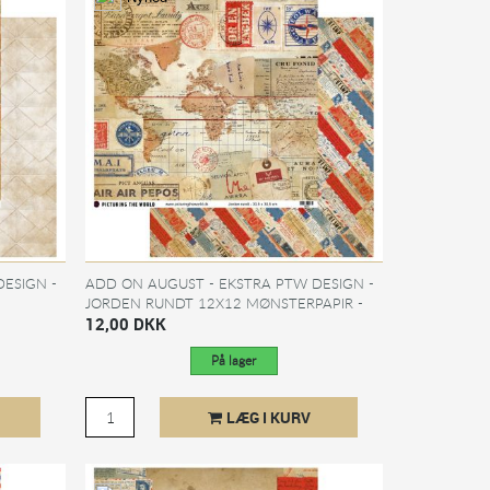
ESIGN -
ADD ON AUGUST - EKSTRA PTW DESIGN -
JORDEN RUNDT 12X12 MØNSTERPAPIR -
..
SÆLGES KUN TIL...
12,00 DKK
På lager
LÆG I KURV