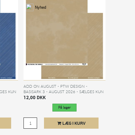
Nyhed
ADD ON AUGUST - PTW DESIGN -
LGES KUN
BASISARK 3 - AUGUST 2026 - SÆLGES KUN
TIL KITKLUBMEDLEMMER
12,00 DKK
På lager
LÆG I KURV