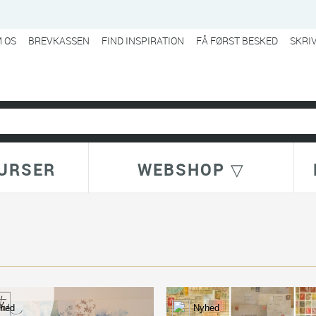
 OS
BREVKASSEN
FIND INSPIRATION
FÅ FØRST BESKED
SKRI
URSER
WEBSHOP ▽
hed
Nyhed