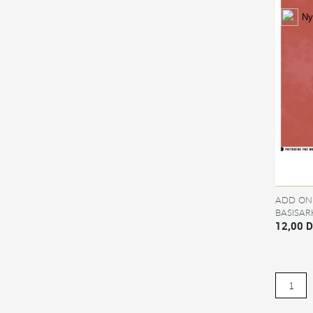
Ny
ADD ON 
BASISAR
TIL KI
12,00 