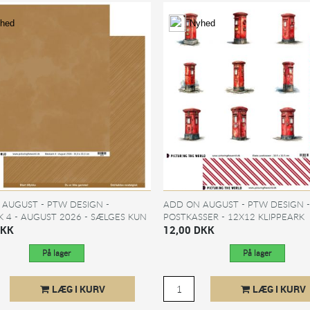
hed
Nyhed
AUGUST - PTW DESIGN -
ADD ON AUGUST - PTW DESIGN 
K 4 - AUGUST 2026 - SÆLGES KUN
POSTKASSER - 12X12 KLIPPEARK
TKLUBMEDLEMMER
DKK
12,00 DKK
På lager
På lager
LÆG I KURV
LÆG I KURV