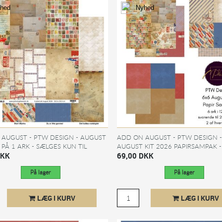
hed
Nyhed
AUGUST - PTW DESIGN - AUGUST
ADD ON AUGUST - PTW DESIGN -
6 PÅ 1 ARK - SÆLGES KUN TIL
AUGUST KIT 2026 PAPIRSAMPAK -
BMEDLEMMER.
DKK
12X12 - SÆLGES KUN TIL...
69,00 DKK
På lager
På lager
LÆG I KURV
LÆG I KURV