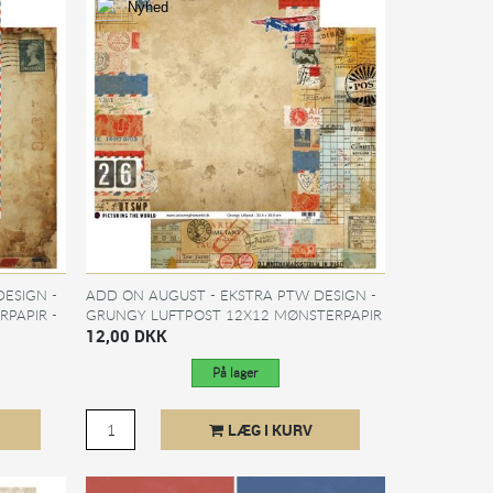
Nyhed
ESIGN -
ADD ON AUGUST - EKSTRA PTW DESIGN -
RPAPIR -
GRUNGY LUFTPOST 12X12 MØNSTERPAPIR
- SÆLGES KUN TIL...
12,00 DKK
På lager
LÆG I KURV