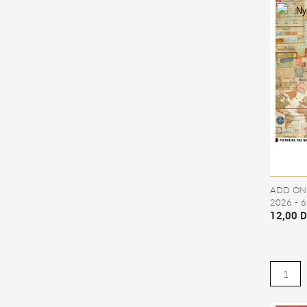
Ny
ADD ON 
2026 - 
KITKLU
12,00 