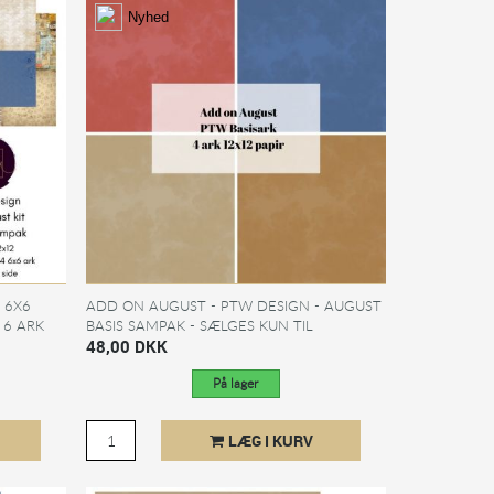
Nyhed
 6X6
ADD ON AUGUST - PTW DESIGN - AUGUST
 6 ARK
BASIS SAMPAK - SÆLGES KUN TIL
KITKLUBMEDLEMMER
48,00 DKK
På lager
LÆG I KURV