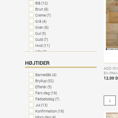
Blå
(12)
Brun
(9)
Creme
(7)
Grå
(4)
Grøn
(6)
Gul
(5)
Guld
(7)
Hvid
(11)
Lilla
(3)
Mint
(2)
HØJTIDER
Orange
(3)
ADD ON 
Pink | lyserød
(2)
EN FRA
Barnedåb
(4)
Rød
(3)
MØNSTER
12,00 
Bryllup
(52)
Sand | Beige
(3)
Efterår
(5)
Sort
(3)
Fars dag
(16)
Sølv
(10)
Fødselsdag
(7)
Turkis
(2)
Jul
(13)
Konfirmation
(16)
Mors dag
(4)