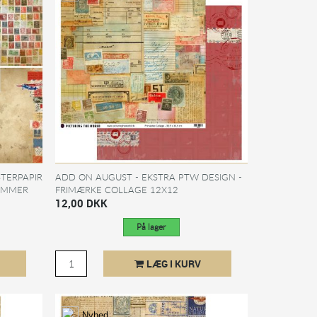
TERPAPIR
ADD ON AUGUST - EKSTRA PTW DESIGN -
LEMMER
FRIMÆRKE COLLAGE 12X12
MØNSTERPAPIR - SÆLGES KUN TIL...
12,00 DKK
På lager
LÆG I KURV
Nyhed