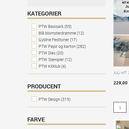
KATEGORIER
PTW Basisark
(55)
Blå blomsterdrømme
(12)
Gyldne Festtoner
(17)
PTW Papir og karton
(282)
PTW Dies
(20)
PTW Stempler
(12)
PTW Kitklub
(4)
JULI KIT
229,00
PRODUCENT
PTW Design
(315)
FARVE
Ny