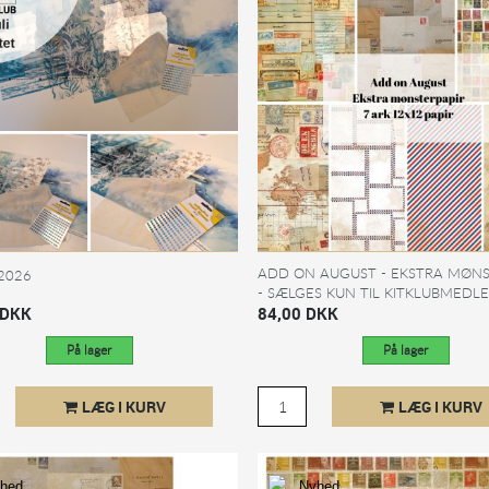
ADD ON AUGUST - EKSTRA MØNS
 2026
- SÆLGES KUN TIL KITKLUBMED
 DKK
84,00 DKK
På lager
På lager
LÆG I KURV
LÆG I KURV
hed
Nyhed