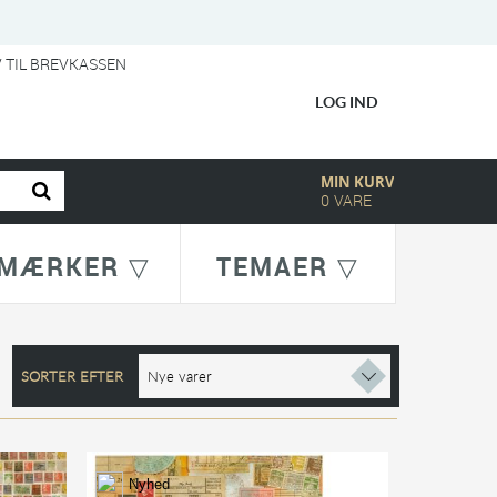
V TIL BREVKASSEN
LOG IND
MIN KURV
0
VARE
MÆRKER ▽
TEMAER ▽
SORTER EFTER
Nyhed