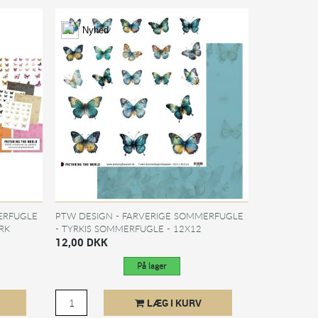
Nyhed
ERFUGLE
PTW DESIGN - FARVERIGE SOMMERFUGLE
RK
- TYRKIS SOMMERFUGLE - 12X12
KLIPPEARK
12,00 DKK
På lager
LÆG I KURV