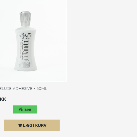
LUXE ADHESIVE - 60ML
DKK
På lager
LÆG I KURV