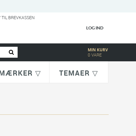
V TIL BREVKASSEN
LOG IND
MIN KURV
0
VARE
MÆRKER ▽
TEMAER ▽