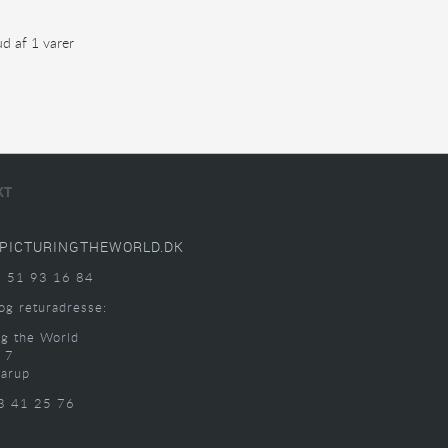
ud af 1 varer
KT
PICTURINGTHEWORLD.DK
: 51 93 16 84
og returadresse:
ng the World
 7
arup
3 41 25 76