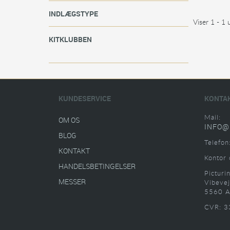
INDLÆGSTYPE
Viser 1 - 1 
KITKLUBBEN
KUNDESERVICE
KONTA
Mail:
OM OS
INFO@
BLOG
Telefon
KONTAKT
Kontor 
HANDELSBETINGELSER
Picturi
MESSER
Vibevej
5560 A
CVR: 3