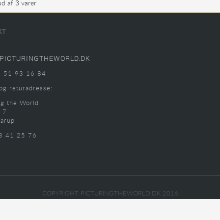
ud af 3 varer
KT
PICTURINGTHEWORLD.DK
: 51 93 16 84
og returadresse:
ng the World
 7
arup
3 41 25 76
COPYRIGHT PICTURINGTHEWORLD.DK 2016