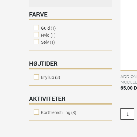
FARVE
Guld
(1)
Hvid
(1)
Sølv
(1)
HØJTIDER
ADD ON 
Bryllup
(3)
MODELL
65,00 
AKTIVITETER
Kortfremstilling
(3)