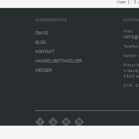
Viser 1 - 3 
KUNDESERVICE
KONTA
Mail:
OM OS
INFO@
BLOG
Telefon
KONTAKT
Kontor 
HANDELSBETINGELSER
Picturi
MESSER
Vibevej
5560 A
CVR: 3