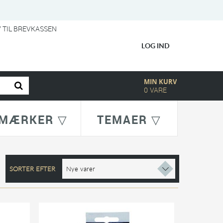
V TIL BREVKASSEN
LOG IND
MIN KURV
0
VARE
MÆRKER ▽
TEMAER ▽
SORTER EFTER