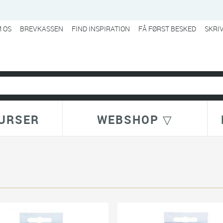
 OS
BREVKASSEN
FIND INSPIRATION
FÅ FØRST BESKED
SKRI
URSER
WEBSHOP ▽