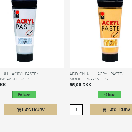
JULI - ACRYL PASTE/
ADD ON JULI - ACRYL PASTE/
INGPASTE SØLV
MODELLINGPASTE GULD
DKK
65,00 DKK
På lager
På lager
LÆG I KURV
LÆG I KURV