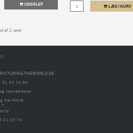
UDSOLGT
LÆG I KURV
ud af 2 varer
KT
PICTURINGTHEWORLD.DK
: 51 93 16 84
og returadresse:
ng the World
 7
arup
3 41 25 76