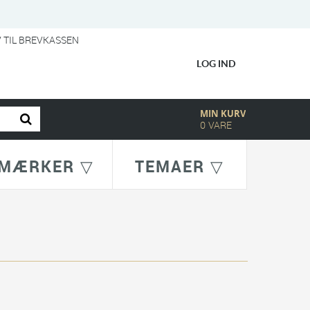
V TIL BREVKASSEN
LOG IND
MIN KURV
0
VARE
MÆRKER ▽
TEMAER ▽