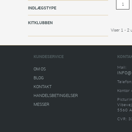
INDLÆGSTYPE
KITKLUBBEN
Viser 1 - 2 
KUNDESERVICE
KONTA
Mail:
OM OS
INFO@
BLOG
Telefon
KONTAKT
Kontor 
HANDELSBETINGELSER
Picturi
MESSER
Vibevej
5560 A
CVR: 3