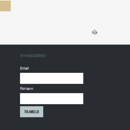
Mere
NYHEDSBREV
Email
Fornavn