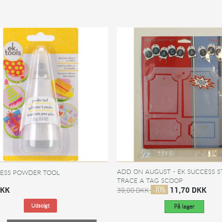
ADD ON AUGUST - EK SUCCESS ST
CESS POWDER TOOL
TRACE A TAG SCOOP
-70%
DKK
11,70 DKK
39,00 DKK
Udsolgt
På lager