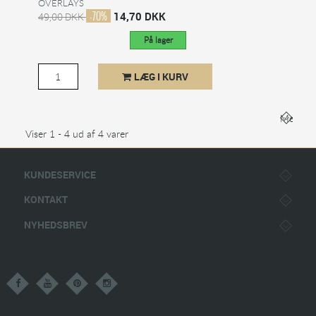
OVERLAYS
-70%
14,70 DKK
49,00 DKK
På lager
LÆG I KURV
Mere
Viser 1 - 4 ud af 4 varer
KUNDESERVICE
KONTAKT
NYHEDSBREV