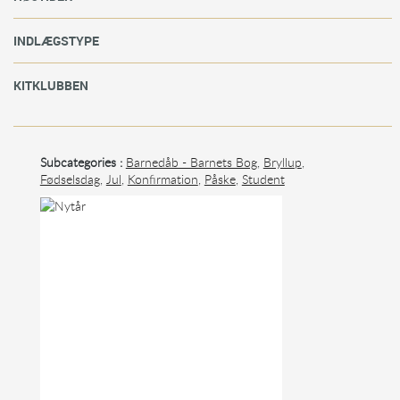
INDLÆGSTYPE
KITKLUBBEN
Subcategories :
Barnedåb - Barnets Bog
,
Bryllup
,
Fødselsdag
,
Jul
,
Konfirmation
,
Påske
,
Student