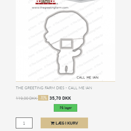
THE GREETING FARM DIES - CALL ME IAN
-70%
35,70 DKK
119,00 DKK
På lager
LÆG I KURV