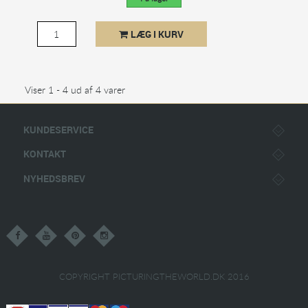
LÆG I KURV
Viser 1 - 4 ud af 4 varer
KUNDESERVICE
KONTAKT
NYHEDSBREV
COPYRIGHT PICTURINGTHEWORLD.DK 2016