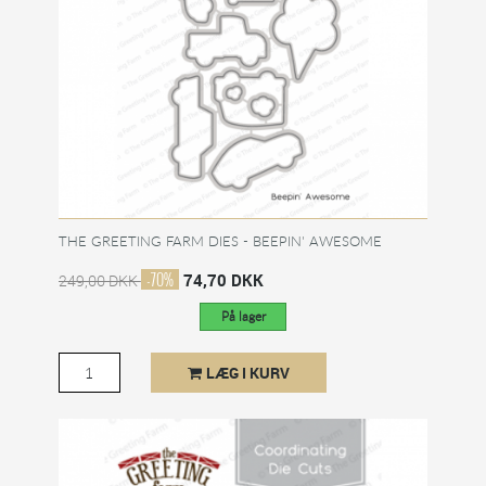
THE GREETING FARM DIES - BEEPIN' AWESOME
-70%
74,70 DKK
249,00 DKK
På lager
LÆG I KURV