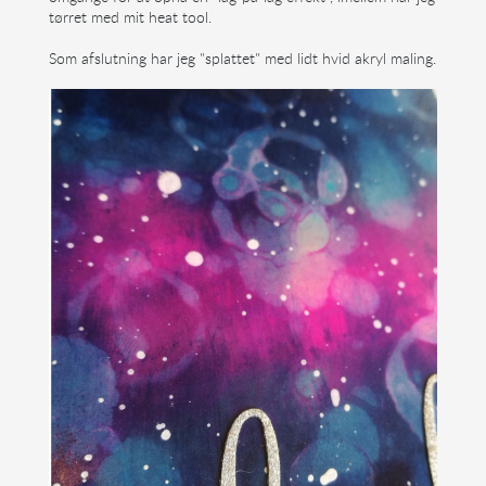
tørret med mit heat tool.
Som afslutning har jeg "splattet" med lidt hvid akryl maling.