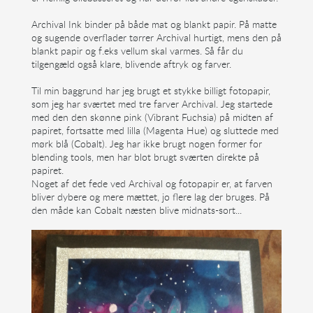
Archival Ink binder på både mat og blankt papir. På matte
og sugende overflader tørrer Archival hurtigt, mens den på
blankt papir og f.eks vellum skal varmes. Så får du
tilgengæld også klare, blivende aftryk og farver.
Til min baggrund har jeg brugt et stykke billigt fotopapir,
som jeg har sværtet med tre farver Archival. Jeg startede
med den den skønne pink (Vibrant Fuchsia) på midten af
papiret, fortsatte med lilla (Magenta Hue) og sluttede med
mørk blå (Cobalt). Jeg har ikke brugt nogen former for
blending tools, men har blot brugt sværten direkte på
papiret.
Noget af det fede ved Archival og fotopapir er, at farven
bliver dybere og mere mættet, jo flere lag der bruges. På
den måde kan Cobalt næsten blive midnats-sort...