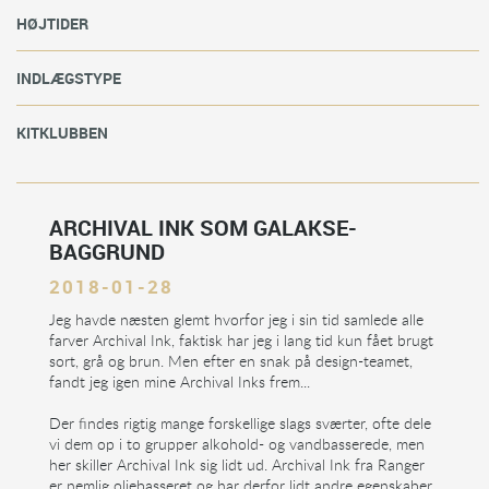
HØJTIDER
INDLÆGSTYPE
KITKLUBBEN
ARCHIVAL INK SOM GALAKSE-
BAGGRUND
2018-01-28
Jeg havde næsten glemt hvorfor jeg i sin tid samlede alle
farver Archival Ink, faktisk har jeg i lang tid kun fået brugt
sort, grå og brun. Men efter en snak på design-teamet,
fandt jeg igen mine Archival Inks frem...
Der findes rigtig mange forskellige slags sværter, ofte dele
vi dem op i to grupper alkohold- og vandbasserede, men
her skiller Archival Ink sig lidt ud. Archival Ink fra Ranger
er nemlig oliebasseret og har derfor lidt andre egenskaber.