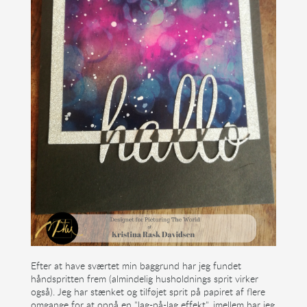
Efter at have sværtet min baggrund har jeg fundet
håndspritten frem (almindelig husholdnings sprit virker
også). Jeg har stænket og tilføjet sprit på papiret af flere
omgange for at opnå en "lag-på-lag effekt", imellem har jeg