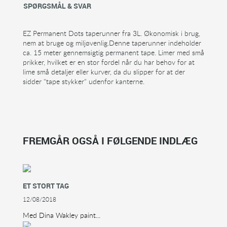
SPØRGSMÅL & SVAR
EZ Permanent Dots taperunner fra 3L. Økonomisk i brug,
nem at bruge og miljøvenlig.Denne taperunner indeholder
ca. 15 meter gennemsigtig permanent tape. Limer med små
prikker, hvilket er en stor fordel når du har behov for at
lime små detaljer eller kurver, da du slipper for at der
sidder "tape stykker" udenfor kanterne.
FREMGÅR OGSÅ I FØLGENDE INDLÆG
ET STORT TAG
12/08/2018
Med Dina Wakley paint...