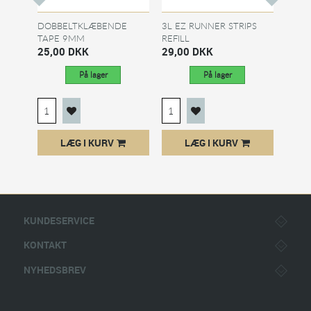
DOBBELTKLÆBENDE
3L EZ RUNNER STRIPS
3L EZ
TAPE 9MM
REFILL
DISP
25,00 DKK
29,00 DKK
49,0
På lager
På lager
LÆG I KURV
LÆG I KURV
KUNDESERVICE
KONTAKT
NYHEDSBREV