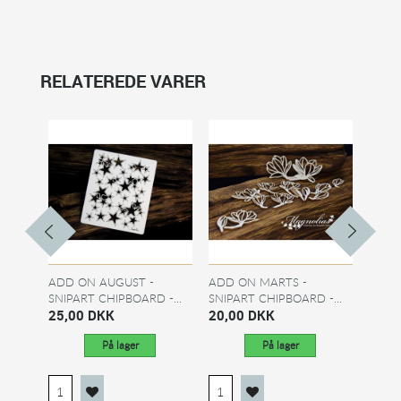
RELATEREDE VARER
ADD ON AUGUST -
ADD ON MARTS -
ADD 
SNIPART CHIPBOARD -...
SNIPART CHIPBOARD -...
SNIP
25,00 DKK
20,00 DKK
SWEET
20,0
På lager
På lager