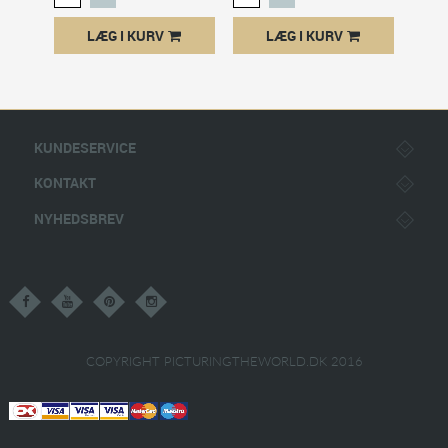
LÆG I KURV
LÆG I KURV
KUNDESERVICE
KONTAKT
NYHEDSBREV
COPYRIGHT PICTURINGTHEWORLD.DK 2016