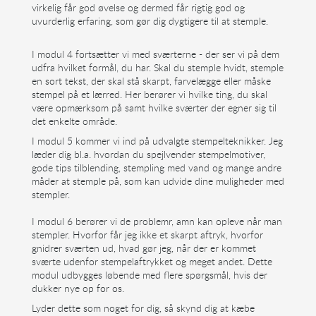
virkelig får god øvelse og dermed får rigtig god og
uvurderlig erfaring, som gør dig dygtigere til at stemple.
I modul 4 fortsætter vi med sværterne - der ser vi på dem
udfra hvilket formål, du har. Skal du stemple hvidt, stemple
en sort tekst, der skal stå skarpt, farvelægge eller måske
stempel på et lærred. Her berører vi hvilke ting, du skal
være opmærksom på samt hvilke sværter der egner sig til
det enkelte område.
I modul 5 kommer vi ind på udvalgte stempelteknikker. Jeg
læder dig bl.a. hvordan du spejlvender stempelmotiver,
gode tips tilblending, stempling med vand og mange andre
måder at stemple på, som kan udvide dine muligheder med
stempler.
I modul 6 berører vi de problemr, amn kan opleve når man
stempler. Hvorfor får jeg ikke et skarpt aftryk, hvorfor
gnidrer sværten ud, hvad gør jeg, når der er kommet
sværte udenfor stempelaftrykket og meget andet. Dette
modul udbygges løbende med flere spørgsmål, hvis der
dukker nye op for os.
Lyder dette som noget for dig, så skynd dig at kæbe