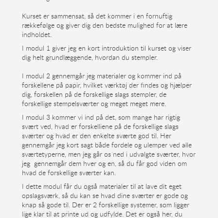
Kurset er sammensat, så det kommer i en fornuftig
rækkefølge og giver dig den bedste mulighed for at lære
indholdet.
I modul 1 giver jeg en kort introduktion til kurset og viser
dig helt grundlæggende, hvordan du stempler.
I modul 2 gennemgår jeg materialer og kommer ind på
forskellene på papir, hvilket værktøj der findes og hjælper
dig, forskellen på de forskellige slags stempler, de
forskellige stempelsværter og meget meget mere.
I modul 3 kommer vi ind på det, som mange har rigtig
svært ved, hvad er forskelliene på de forskellige slags
sværter og hvad er den enkelte sværte god til. Her
gennemgår jeg kort sagt både fordele og ulemper ved alle
sværtetyperne, men jeg går os ned i udvalgte sværter, hvor
jeg gennemgår dem hver og en, så du får god viden om
hvad de forskellige sværter kan.
I dette modul får du også materialer til at lave dit eget
opslagsværk, så du kan se hvad dine sværter er gode og
knap så gode til. Der er 2 forskellige systemer, som ligger
lige klar til at printe ud og udfylde. Det er også her, du