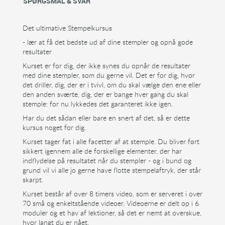
SPØRGSMÅL & SVAR
Det ultimative Stempelkursus
- lær at få det bedste ud af dine stempler og opnå gode
resultater
Kurset er for dig, der ikke synes du opnår de resultater
med dine stempler, som du gerne vil. Det er for dig, hvor
det driller, dig, der er i tvivl, om du skal vælge den ene eller
den anden sværte, dig, der er bange hver gang du skal
stemple: for nu lykkedes det garanteret ikke igen.
Har du det sådan eller bare en snert af det, så er dette
kursus noget for dig.
Kurset tager fat i alle facetter af at stemple. Du bliver ført
sikkert igennem alle de forskellige elementer, der har
indflydelse på resultatet når du stempler - og i bund og
grund vil vi alle jo gerne have flotte stempelaftryk, der står
skarpt.
Kurset består af over 8 timers video, som er serveret i over
70 små og enkeltstående videoer. Videoerne er delt op i 6
moduler og et hav af lektioner, så det er nemt at overskue,
hvor langt du er nået.