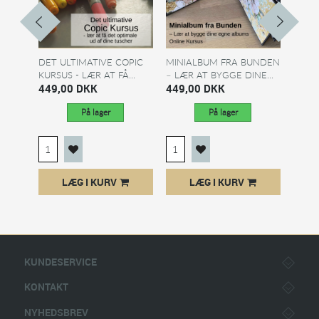
DET ULTIMATIVE COPIC
MINIALBUM FRA BUNDEN
24 JU
KURSUS - LÆR AT FÅ...
– LÆR AT BYGGE DINE...
HYGG
449,00 DKK
449,00 DKK
KURSUS
240,
På lager
På lager
LÆG I KURV
LÆG I KURV
KUNDESERVICE
KONTAKT
NYHEDSBREV