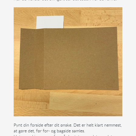
Pynt din forside efter dit ønske. Det er helt klart nemmest,
at gøre det, før for- og bagside samles.