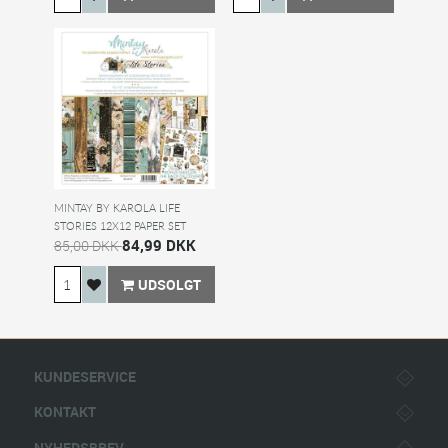
MINTAY BY KAROLA LIFE
STORIES 12X12 PAPER SET
84,99 DKK
85,00 DKK
UDSOLGT
KUNDESERVICE
KONTAKT
NYHEDSBREV