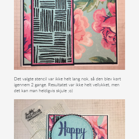
Det valgte stencil var ikke helt lang nok, så den blev kørt
igennem 2 gange. Resultatet var ikke helt vellykket, men
det kan man heldigvis skjule ;o)