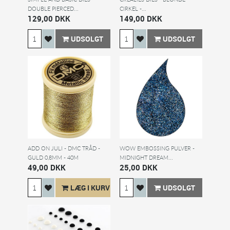
DOUBLE PIERCED...
CIRKEL -...
129,00 DKK
149,00 DKK
UDSOLGT
UDSOLGT
ADD ON JULI - DMC TRÅD -
WOW EMBOSSING PULVER -
GULD 0,8MM - 40M
MIDNIGHT DREAM...
49,00 DKK
25,00 DKK
LÆG I KURV
UDSOLGT