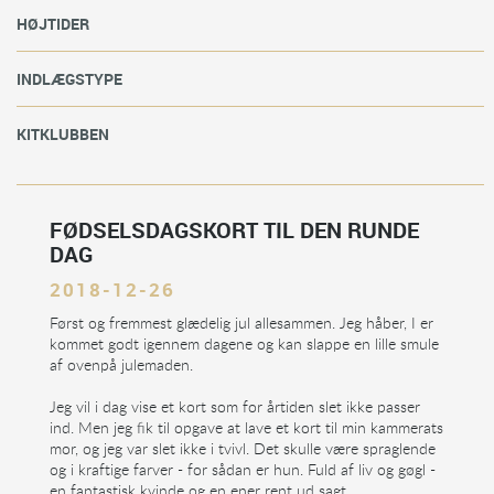
HØJTIDER
INDLÆGSTYPE
KITKLUBBEN
FØDSELSDAGSKORT TIL DEN RUNDE
DAG
2018-12-26
Først og fremmest glædelig jul allesammen. Jeg håber, I er
kommet godt igennem dagene og kan slappe en lille smule
af ovenpå julemaden.
Jeg vil i dag vise et kort som for årtiden slet ikke passer
ind. Men jeg fik til opgave at lave et kort til min kammerats
mor, og jeg var slet ikke i tvivl. Det skulle være spraglende
og i kraftige farver - for sådan er hun. Fuld af liv og gøgl -
en fantastisk kvinde og en ener rent ud sagt.