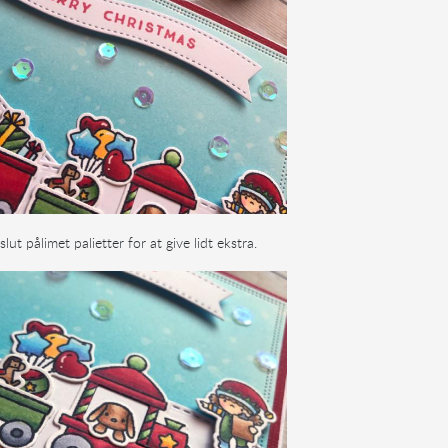
 slut pålimet palietter for at give lidt ekstra.