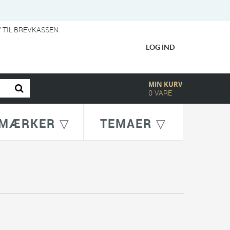
V TIL BREVKASSEN
LOG IND
MIN KURV
0
VARE
MÆRKER ▽
TEMAER ▽