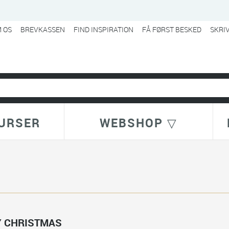
 OS
BREVKASSEN
FIND INSPIRATION
FÅ FØRST BESKED
SKRI
URSER
WEBSHOP ▽
 CHRISTMAS