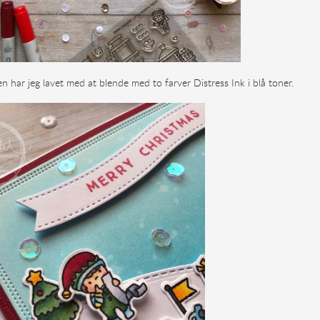
 har jeg lavet med at blende med to farver Distress Ink i blå toner.