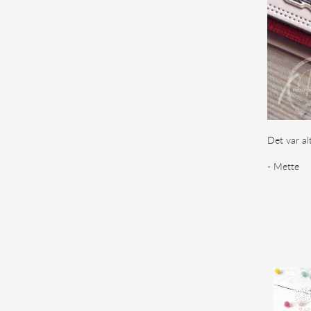
Det var al
- Mette