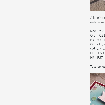
Alle mine 
røde komb
Rød: R59,
Grøn: G21
Blå: B00,
Gul: Y11, 
Grå: C7, C
Hud: E53, 
Hår: E37,
Teksten ha