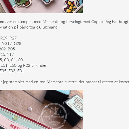
motiver er stemplet med Memento og farvelagt med Copics. Jeg har brugt de
ination på både tog og julemand.
 R29, R27
, YG17, G28
 B02, B05
Y15, Y17
5, C3, C1, C0
E51, E50 og R22 til kinder
 E35, E33, E31
r jeg stemplet med en rød Memento sværte, der passer til resten af kortet