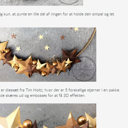
lg kun, at pynte en lille del af ringen for at holde den simpel og let.
 er diessæt fra Tim Holtz, hvor der er 5 forskellige stjerner i en pakke.
åde skæres ud og embosses for at få 3D effekten.