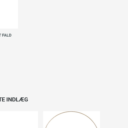
T FALD
TTE INDLÆG