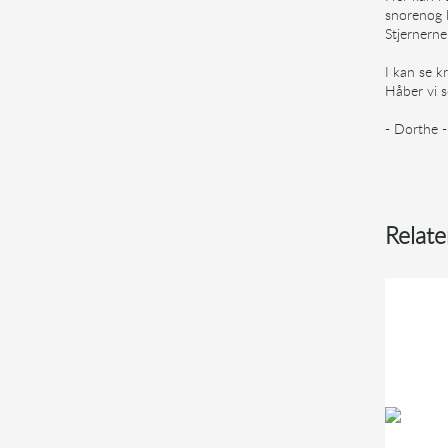
snorenog 
Stjernerne
I kan se k
Håber vi 
- Dorthe 
Relate