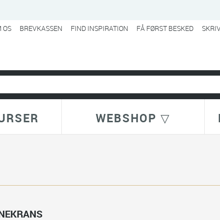
 OS
BREVKASSEN
FIND INSPIRATION
FÅ FØRST BESKED
SKRI
URSER
WEBSHOP ▽
NEKRANS