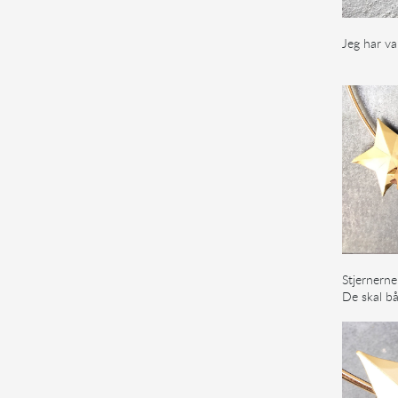
Jeg har va
Stjernerne
De skal b