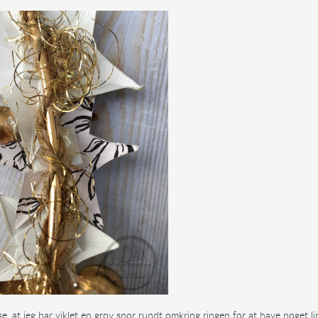
se, at jeg har viklet en grov snor rundt omkring ringen for at have noget l