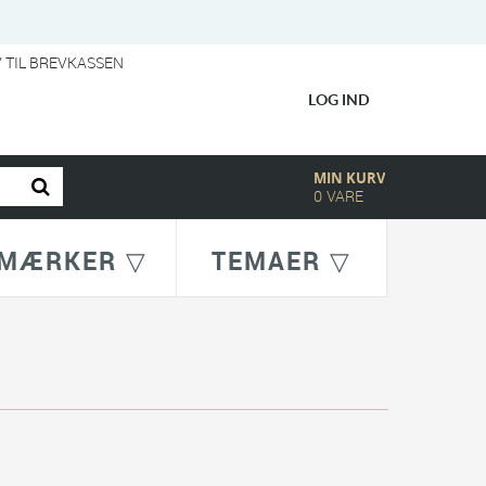
V TIL BREVKASSEN
LOG IND
MIN KURV
0
VARE
MÆRKER ▽
TEMAER ▽