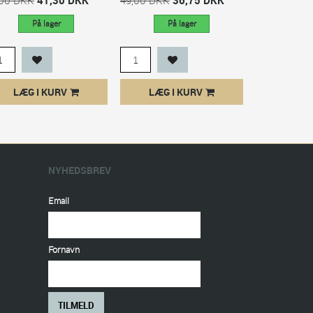
På lager
På lager
På
LÆG I KURV
LÆG I KURV
LÆG I
NYHEDSBREV
Email
Fornavn