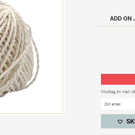
ADD ON J
Modtag en mail når
SK