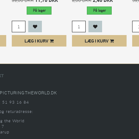
På lager
På lager
LÆG I KURV
LÆG I KURV
KT
PICTURINGTHEWORLD.DK
: 51 93 16 84
og returadresse:
ng the World
 7
arup