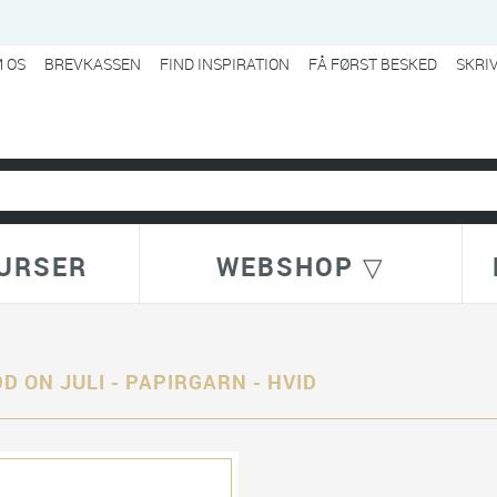
 OS
BREVKASSEN
FIND INSPIRATION
FÅ FØRST BESKED
SKRI
URSER
WEBSHOP ▽
D ON JULI - PAPIRGARN - HVID