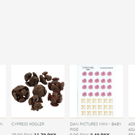
AN
CYPRESS KOGLER
DAN PICTURES MINI - BABY
ADD
PIGE
AGA
39,00 DKK
11,70 DKK
8,00 DKK
2,40 DKK
59