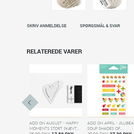
SKRIV ANMELDELSE
SPØRGSMÅL & SVAR
RELATEREDE VARER
ADD ON AUGUST - HAPPY
ADD ON APRIL - JILLIBE
MOMENTS STORT SKÆVT...
SOUP SHADES OF...
25,00 DKK
17,50 DKK
39,00 DKK
27,30 DKK