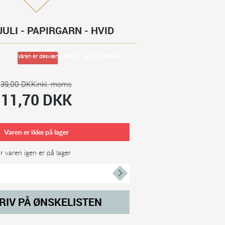
ULI - PAPIRGARN - HVID
Varen er desværre ikke på lager i øjeblikket
39,00 DKK
inkl. moms
11,70 DKK
Varen er ikke på lager
 varen igen er på lager
RIV PÅ ØNSKELISTEN