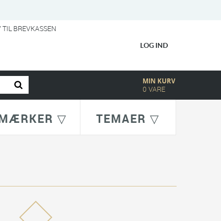
V TIL BREVKASSEN
LOG IND
MIN KURV
0
VARE
MÆRKER ▽
TEMAER ▽