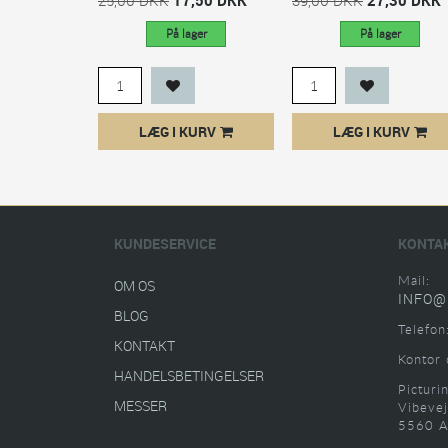
På lager
På lager
LÆG I KURV
LÆG I KURV
KUNDESERVICE
KONTA
Mail:
OM OS
INFO@
BLOG
Telefon
KONTAKT
Kontor 
HANDELSBETINGELSER
Picturi
MESSER
Vibevej
5560 A