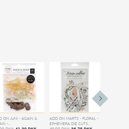
 ON JUNI - AGAIN &
ADD ON MARTS - FLORAL -
BELLA BLVD 
IN -...
EPHEMERA DIE CUTS...
MARKET - G
,00 DKK
41,30 DKK
49,00 DKK
36,75 DKK
17,00 DKK