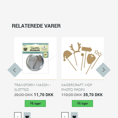
RELATEREDE VARER
TRANSFORM MASON -
KAISERCRAFT MDF
KAIS
SLOTTED
PHOTO PROPS
ART 
39,00 DKK
11,70 DKK
CHRISTMAS
119,00 DKK
35,70 DKK
139,
På lager
På lager