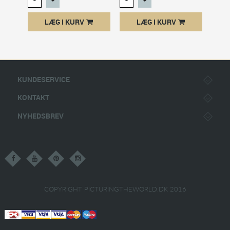
LÆG I KURV
LÆG I KURV
KUNDESERVICE
KONTAKT
NYHEDSBREV
COPYRIGHT PICTURINGTHEWORLD.DK 2016