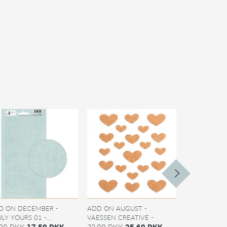
D ON DECEMBER -
ADD ON AUGUST -
ADD ON AUG
LY YOURS 01 -...
VAESSEN CREATIVE -
BLOOM 01 -..
,00 DKK
17,50 DKK
KORK...
32,00 DKK
25,60 DKK
25,00 DKK