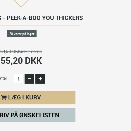
 - PEEK-A-BOO YOU THICKERS
Få varer på lager
69,00 DKK
inkl. moms
55,20 DKK
ntal
LÆG I KURV
RIV PÅ ØNSKELISTEN