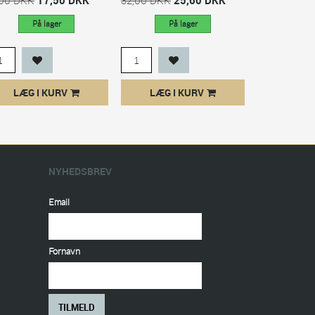
På lager
På lager
På
LÆG I KURV
LÆG I KURV
LÆG I
NYHEDSBREV
Email
Fornavn