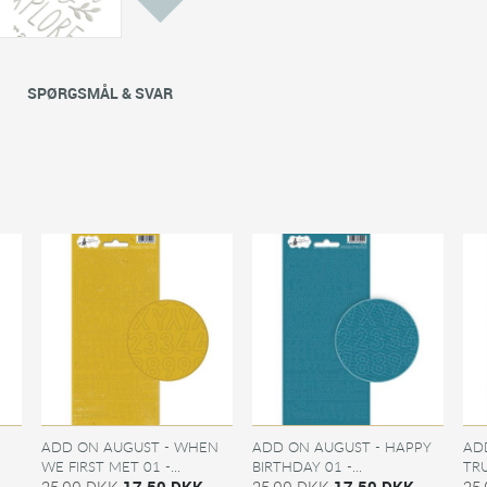
SPØRGSMÅL & SVAR
ADD ON AUGUST - WHEN
ADD ON AUGUST - HAPPY
AD
WE FIRST MET 01 -...
BIRTHDAY 01 -...
TRU
25,00 DKK
17,50 DKK
25,00 DKK
17,50 DKK
25