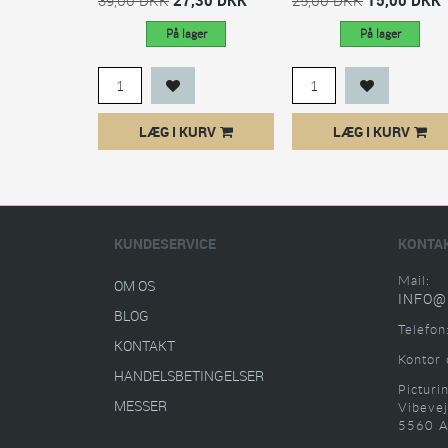
På lager
På lager
LÆG I KURV
LÆG I KURV
KUNDESERVICE
KONTA
Mail:
OM OS
INFO@
BLOG
Telefon
KONTAKT
Kontor 
HANDELSBETINGELSER
Picturi
MESSER
Vibevej
5560 A