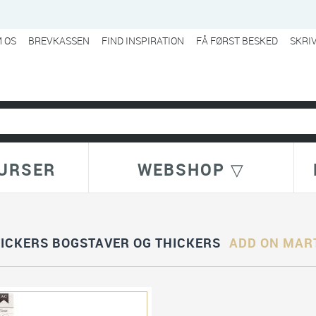
 OS
BREVKASSEN
FIND INSPIRATION
FÅ FØRST BESKED
SKRI
URSER
WEBSHOP ▽
TICKERS BOGSTAVER OG THICKERS
ADD ON MART