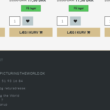
På lager
På lager
LÆG I KURV
LÆG I KURV
KT
PICTURINGTHEWORLD.DK
: 51 93 16 84
og returadresse:
ng the World
 7
arup