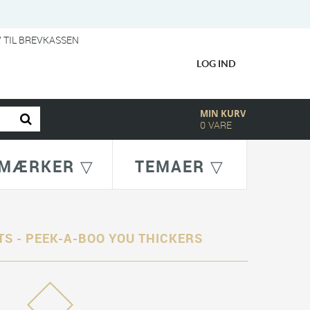
V TIL BREVKASSEN
LOG IND
MIN KURV
0
VARE
MÆRKER ▽
TEMAER ▽
S - PEEK-A-BOO YOU THICKERS