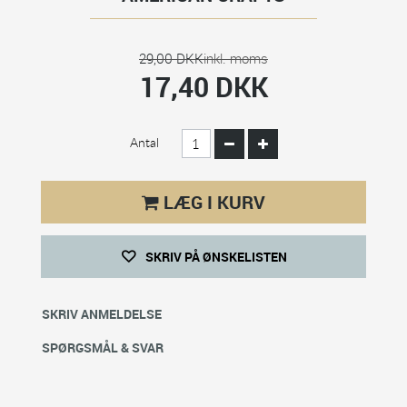
29,00 DKK
inkl. moms
17,40 DKK
Antal
LÆG I KURV
SKRIV PÅ ØNSKELISTEN
SKRIV ANMELDELSE
SPØRGSMÅL & SVAR