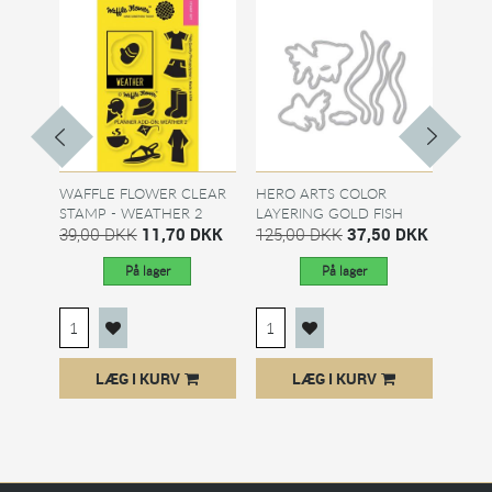
WAFFLE FLOWER CLEAR
HERO ARTS COLOR
ART I
STAMP - WEATHER 2
LAYERING GOLD FISH
GATO
39,00 DKK
11,70 DKK
DIES
125,00 DKK
37,50 DKK
339,
DKK
På lager
På lager
LÆG I KURV
LÆG I KURV