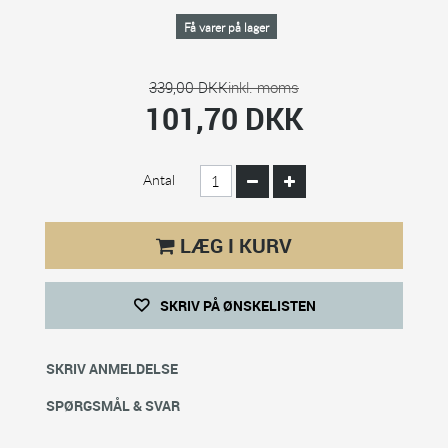
Få varer på lager
339,00 DKK
inkl. moms
101,70 DKK
Antal
LÆG I KURV
SKRIV PÅ ØNSKELISTEN
SKRIV ANMELDELSE
SPØRGSMÅL & SVAR