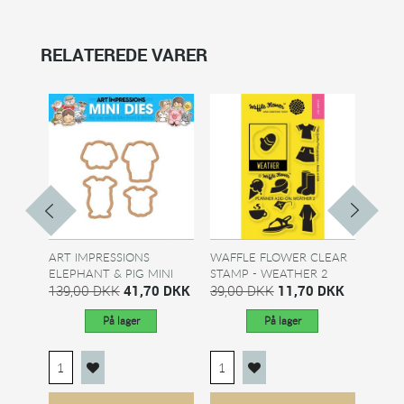
RELATEREDE VARER
ART IMPRESSIONS
WAFFLE FLOWER CLEAR
HERO
ELEPHANT & PIG MINI
STAMP - WEATHER 2
LAYE
DIES
139,00 DKK
41,70 DKK
39,00 DKK
11,70 DKK
DIES
125,
På lager
På lager