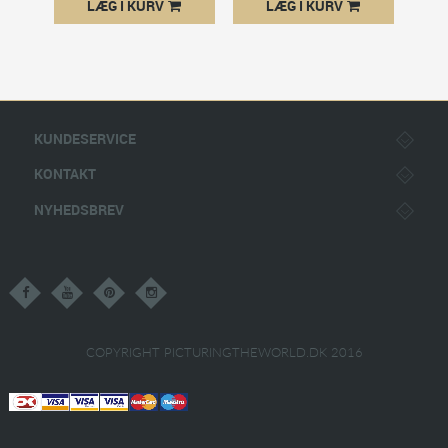
LÆG I KURV
LÆG I KURV
KUNDESERVICE
KONTAKT
NYHEDSBREV
COPYRIGHT PICTURINGTHEWORLD.DK 2016