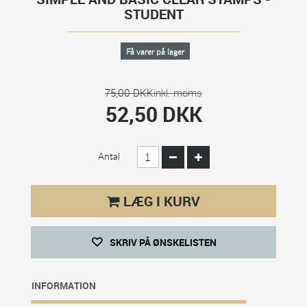
STUDENT
Få varer på lager
75,00 DKK
inkl. moms
52,50 DKK
Antal
LÆG I KURV
SKRIV PÅ ØNSKELISTEN
INFORMATION