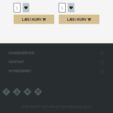
LÆG I KURV
LÆG I KURV
KUNDESERVICE
KONTAKT
NYHEDSBREV
COPYRIGHT PICTURINGTHEWORLD.DK 2016