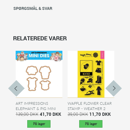
SPØRGSMÅL & SVAR
RELATEREDE VARER
ART IMPRESSIONS
WAFFLE FLOWER CLEAR
HERO
ELEPHANT & PIG MINI
STAMP - WEATHER 2
LAYE
DIES
139,00 DKK
41,70 DKK
39,00 DKK
11,70 DKK
DIES
125,
På lager
På lager