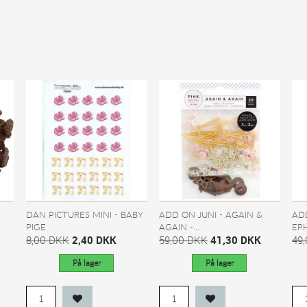
DAN PICTURES MINI - BABY
ADD ON JUNI - AGAIN &
AD
PIGE
AGAIN -...
EPH
8,00 DKK
2,40 DKK
59,00 DKK
41,30 DKK
49
På lager
På lager