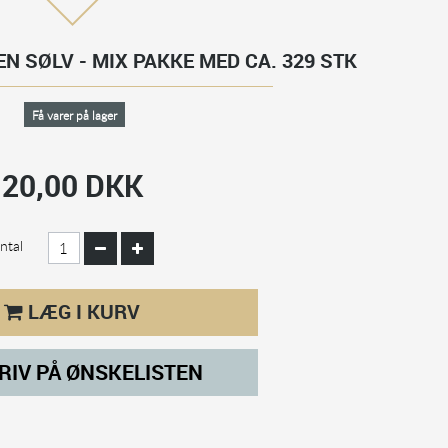
EN SØLV - MIX PAKKE MED CA. 329 STK
Få varer på lager
20,00 DKK
ntal
LÆG I KURV
RIV PÅ ØNSKELISTEN