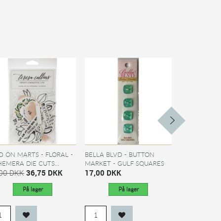
D ON MARTS - FLORAL -
BELLA BLVD - BUTTON
ADD ON AUG
EMERA DIE CUTS...
MARKET - GULF SQUARES
JILLIBEAN SO
,00 DKK
36,75 DKK
17,00 DKK
HEALTHY...
29,00 DKK
På lager
På lager
På