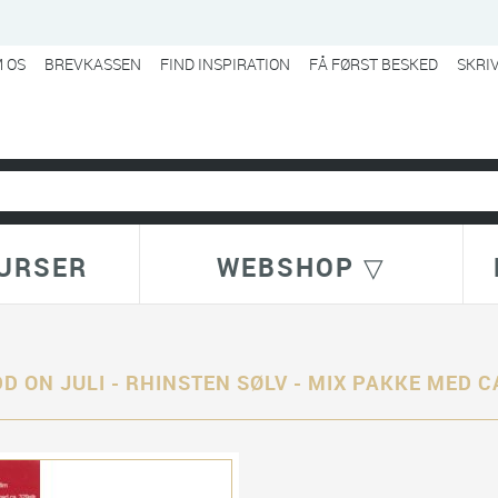
 OS
BREVKASSEN
FIND INSPIRATION
FÅ FØRST BESKED
SKRI
URSER
WEBSHOP ▽
D ON JULI - RHINSTEN SØLV - MIX PAKKE MED C