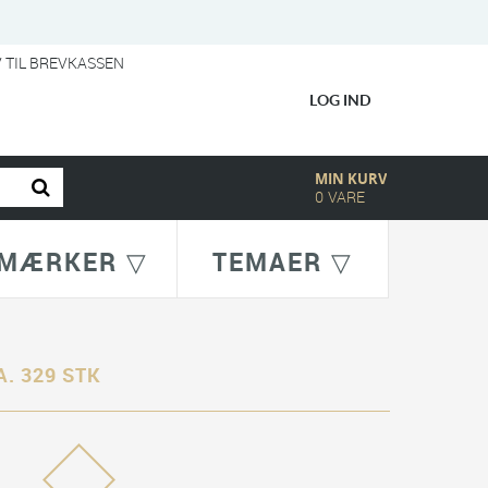
V TIL BREVKASSEN
LOG IND
MIN KURV
0
VARE
MÆRKER ▽
TEMAER ▽
A. 329 STK