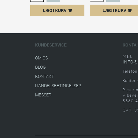
LÆG I KURV
LÆG I KURV
KUNDESERVICE
KONTA
Mail:
OM OS
INFO@
BLOG
Telefon
KONTAKT
Kontor 
HANDELSBETINGELSER
Picturi
MESSER
Vibevej
5560 A
CVR: 3