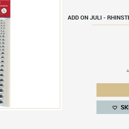
ADD ON JULI - RHINST
A
SK