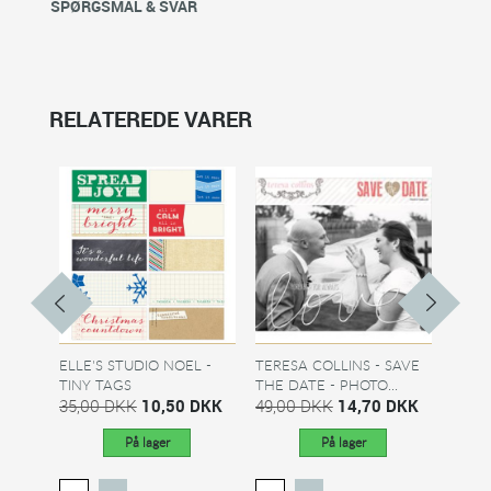
SPØRGSMÅL & SVAR
RELATEREDE VARER
ELLE'S STUDIO NOEL -
TERESA COLLINS - SAVE
DAN P
TINY TAGS
THE DATE - PHOTO...
BABY
35,00 DKK
10,50 DKK
49,00 DKK
14,70 DKK
8,00
På lager
På lager