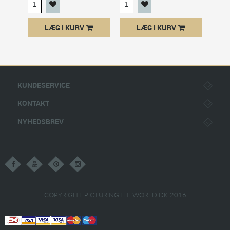
LÆG I KURV
LÆG I KURV
KUNDESERVICE
KONTAKT
NYHEDSBREV
COPYRIGHT PICTURINGTHEWORLD.DK 2016