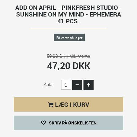
ADD ON APRIL - PINKFRESH STUDIO -
SUNSHINE ON MY MIND - EPHEMERA
41 PCS.
Få varer på lager
59,00 DKK
inkl. moms
47,20 DKK
Antal
LÆG I KURV
SKRIV PÅ ØNSKELISTEN