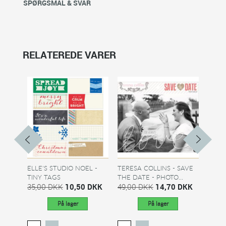
SPØRGSMÅL & SVAR
RELATEREDE VARER
ELLE'S STUDIO NOEL -
TERESA COLLINS - SAVE
DAN P
TINY TAGS
THE DATE - PHOTO...
BABY
35,00 DKK
10,50 DKK
49,00 DKK
14,70 DKK
8,00
På lager
På lager