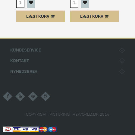
LÆG I KURV
LÆG I KURV
KUNDESERVICE
KONTAKT
NYHEDSBREV
COPYRIGHT PICTURINGTHEWORLD.DK 2016