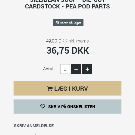
CARDSTOCK - PEA POD PARTS
Få varer på lager
49,00 DKK
inkl. moms
36,75 DKK
Antal
LÆG I KURV
SKRIV PÅ ØNSKELISTEN
SKRIV ANMELDELSE