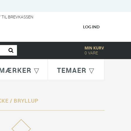
V TIL BREVKASSEN
LOG IND
MIN KURV
0
VARE
MÆRKER ▽
TEMAER ▽
KKE / BRYLLUP