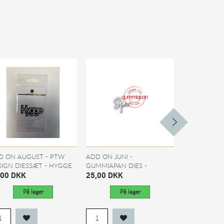
D ON AUGUST - PTW
ADD ON JUNI -
ADD ON JUNI
SIGN DIESSÆT - HYGGE
GUMMIAPAN DIES -
GUMMIAPAN 
,00 DKK
TEKSTER -...
25,00 DKK
TEKSTER - T
25,00 DKK
På lager
På lager
På