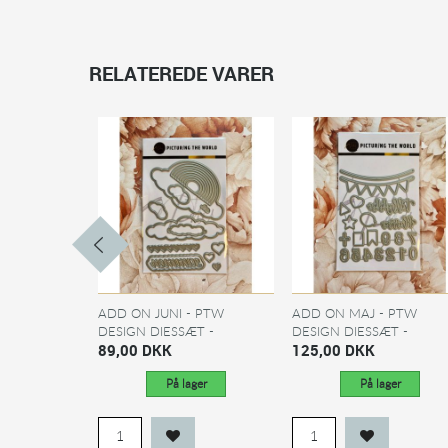
RELATEREDE VARER
ADD ON JUNI - PTW
ADD ON MAJ - PTW
DESIGN DIESSÆT -
DESIGN DIESSÆT -
REGNBUE
89,00 DKK
TILLYKKE...
125,00 DKK
På lager
På lager