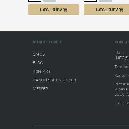
LÆG I KURV
LÆG I KURV
KUNDESERVICE
KONTA
Mail:
OM OS
INFO@
BLOG
Telefon
KONTAKT
Kontor 
HANDELSBETINGELSER
Picturi
MESSER
Vibevej
5560 A
CVR: 3