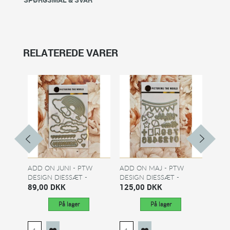
RELATEREDE VARER
ADD ON JUNI - PTW
ADD ON MAJ - PTW
ADD 
DESIGN DIESSÆT -
DESIGN DIESSÆT -
DESIG
REGNBUE
89,00 DKK
TILLYKKE...
125,00 DKK
125,
På lager
På lager