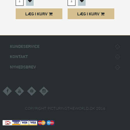
LÆG I KURV
LÆG I KURV
KUNDESERVICE
KONTAKT
NYHEDSBREV
COPYRIGHT PICTURINGTHEWORLD.DK 2016