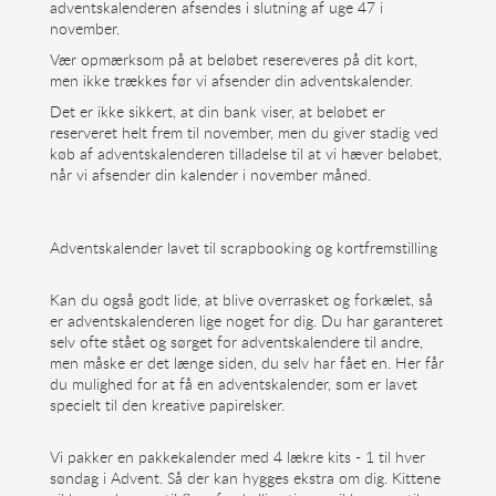
adventskalenderen afsendes i slutning af uge 47 i
november.
Vær opmærksom på at beløbet resereveres på dit kort,
men ikke trækkes før vi afsender din adventskalender.
Det er ikke sikkert, at din bank viser, at beløbet er
reserveret helt frem til november, men du giver stadig ved
køb af adventskalenderen tilladelse til at vi hæver beløbet,
når vi afsender din kalender i november måned.
Adventskalender lavet til scrapbooking og kortfremstilling
Kan du også godt lide, at blive overrasket og forkælet, så
er adventskalenderen lige noget for dig. Du har garanteret
selv ofte stået og sørget for adventskalendere til andre,
men måske er det længe siden, du selv har fået en. Her får
du mulighed for at få en adventskalender, som er lavet
specielt til den kreative papirelsker.
Vi pakker en pakkekalender med 4 lækre kits - 1 til hver
søndag i Advent. Så der kan hygges ekstra om dig. Kittene