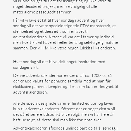
vil kunne bruges til flere forskellige ting og ikke være til
noget decideret projekt, men selvfølgelig vil alle
materialerne passe godt sammen.
I år vil vi lave et kit til hver søndag i advent og hver
søndag vil der være specialdesignede PTW mønsterark, et
stempelsæt og et diessæt i, som er lavet til
adventskalenderen. Kittene vil variere i farver og indhold,
men hvert kit vil have et fælles tema og selvfølgelig matche
sammen. Der vil i år ikke være nogen julekits i kalenderen.
Hver søndag vil der blive delt noget inspiration med
søndagens kit.
Denne adventskalender har en værdi af ca. 1200 kr., så
der er god valuta for pengene samtidig med at man får
eksklusive papirer, stempler og dies, som kun er designet til
adventskalenderen.
Alle de specialdesignede varer er limited edition og laves
kun til adventskalenderen. Såfremt der er noget ekstra vil
det på et senere tidspunkt blive solgt, men vi har flere år
haft udsolgt, så dette skal man ikke forvente sker.
Adventskalenderen afsendes umiddelbart op til 1. søndag i