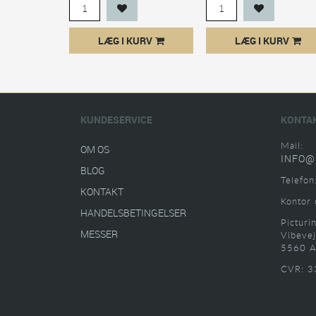
LÆG I KURV
LÆG I KURV
KUNDESERVICE
KONTA
Mail:
OM OS
INFO@
BLOG
Telefon
KONTAKT
Kontor 
HANDELSBETINGELSER
Picturi
MESSER
Vibevej
5560 A
CVR: 3