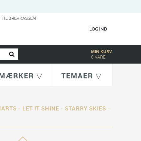
V TIL BREVKASSEN
LOG IND
MIN KURV
0
VARE
MÆRKER ▽
TEMAER ▽
ARTS - LET IT SHINE - STARRY SKIES -