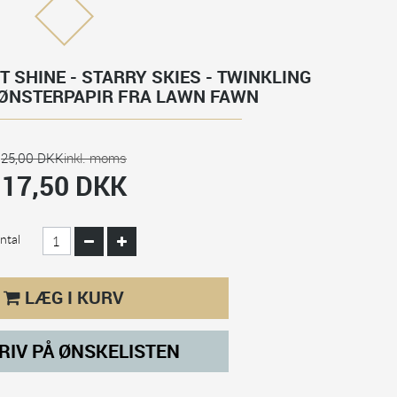
T SHINE - STARRY SKIES - TWINKLING
MØNSTERPAPIR FRA LAWN FAWN
25,00 DKK
inkl. moms
17,50 DKK
ntal
LÆG I KURV
RIV PÅ ØNSKELISTEN