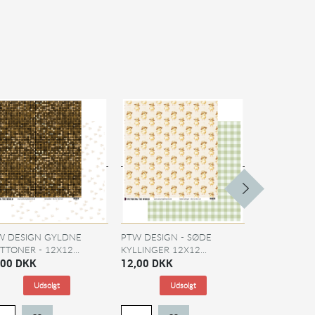
W DESIGN GYLDNE
PTW DESIGN - SØDE
PTW DESIGN 
TTONER - 12X12...
KYLLINGER 12X12...
KIT 2025...
,00 DKK
12,00 DKK
69,00 DKK
Udsolgt
Udsolgt
På