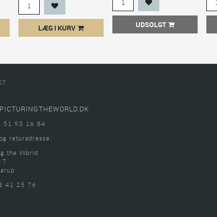
UDSOLGT
LÆG I KURV
KT
PICTURINGTHEWORLD.DK
: 51 93 16 84
og returadresse:
ng the World
 7
arup
3 41 25 76