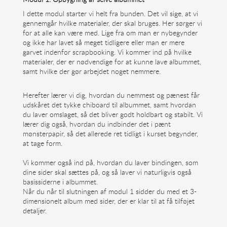
I dette modul starter vi helt fra bunden. Det vil sige, at vi
gennemgår hvilke materialer, der skal bruges. Her sørger vi
for at alle kan være med. Lige fra om man er nybegynder
og ikke har lavet så meget tidligere eller man er mere
garvet indenfor scrapbooking. Vi kommer ind på hvilke
materialer, der er nødvendige for at kunne lave albummet,
samt hvilke der gør arbejdet noget nemmere.
Herefter lærer vi dig, hvordan du nemmest og pænest får
udskåret det tykke chiboard til albummet, samt hvordan
du laver omslaget, så det bliver godt holdbart og stabilt. Vi
lærer dig også, hvordan du indbinder det i pænt
mønsterpapir, så det allerede ret tidligt i kurset begynder,
at tage form.
Vi kommer også ind på, hvordan du laver bindingen, som
dine sider skal sættes på, og så laver vi naturligvis også
basissiderne i albummet.
Når du når til slutningen af modul 1 sidder du med et 3-
dimensionelt album med sider, der er klar til at få tilføjet
detaljer.