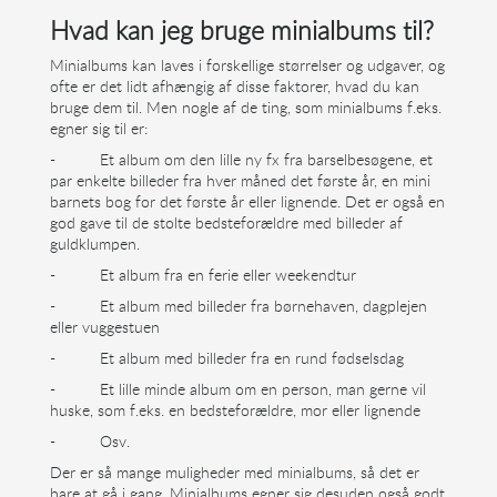
Hvad kan jeg bruge minialbums til?
Minialbums kan laves i forskellige størrelser og udgaver, og
ofte er det lidt afhængig af disse faktorer, hvad du kan
bruge dem til. Men nogle af de ting, som minialbums f.eks.
egner sig til er:
-
Et album om den lille ny fx fra barselbesøgene, et
par enkelte billeder fra hver måned det første år, en mini
barnets bog for det første år eller lignende. Det er også en
god gave til de stolte bedsteforældre med billeder af
guldklumpen.
-
Et album fra en ferie eller weekendtur
-
Et album med billeder fra børnehaven, dagplejen
eller vuggestuen
-
Et album med billeder fra en rund fødselsdag
-
Et lille minde album om en person, man gerne vil
huske, som f.eks. en bedsteforældre, mor eller lignende
-
Osv.
Der er så mange muligheder med minialbums, så det er
bare at gå i gang. Minialbums egner sig desuden også godt