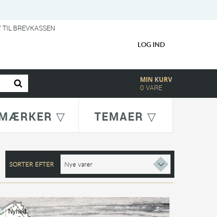
V TIL BREVKASSEN
LOG IND
MIN KURV
0
VARE
MÆRKER ▽
TEMAER ▽
SORTER EFTER
Nyhed