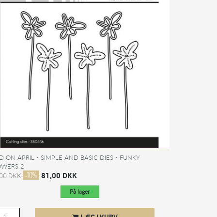
D ON APRIL - SIMPLE AND BASIC DIES - FUNKY
OWERS 2
-10%
81,00 DKK
,00 DKK
På lager
LÆG I KURV