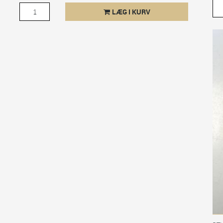
LÆG I KURV