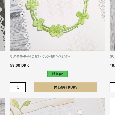
GUMMIAPAN DIES - CLOVER WREATH
GU
59,00 DKK
49
På lager
LÆG I KURV