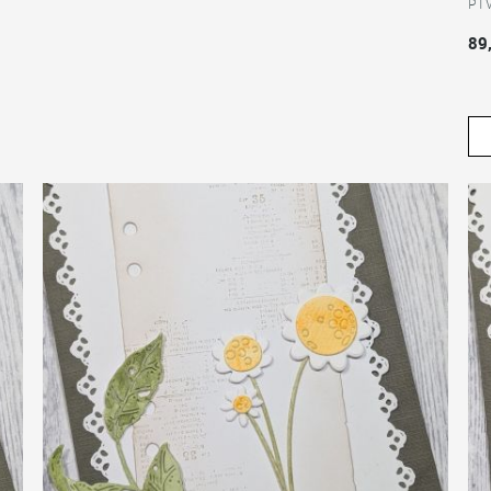
PT
89