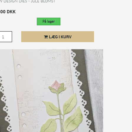
W DESIGN DIES - JULE BLOMST
,00 DKK
På lager
LÆG I KURV