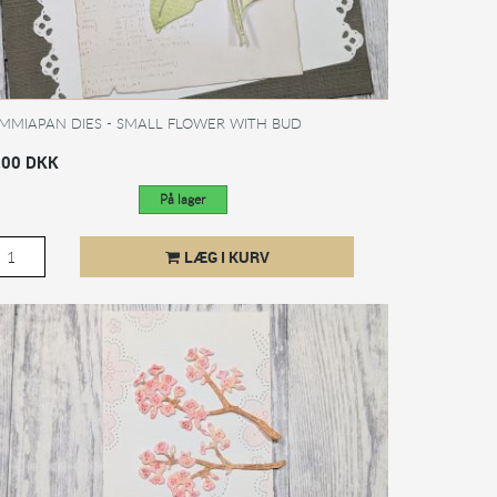
MMIAPAN DIES - SMALL FLOWER WITH BUD
,00 DKK
På lager
LÆG I KURV