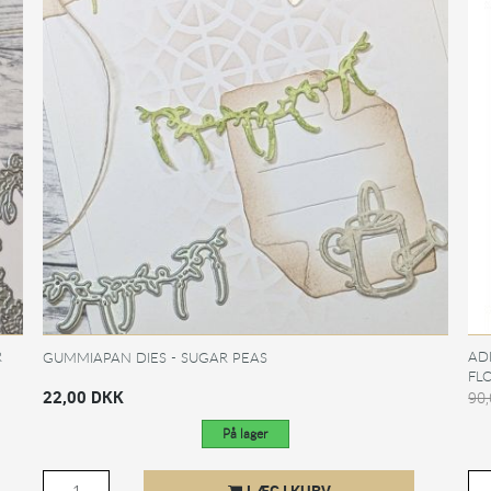
R
AD
GUMMIAPAN DIES - SUGAR PEAS
FL
22,00 DKK
90
På lager
LÆG I KURV