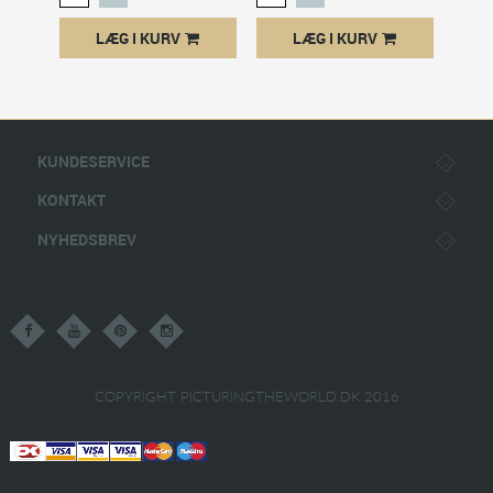
LÆG I KURV
LÆG I KURV
KUNDESERVICE
KONTAKT
NYHEDSBREV
COPYRIGHT PICTURINGTHEWORLD.DK 2016