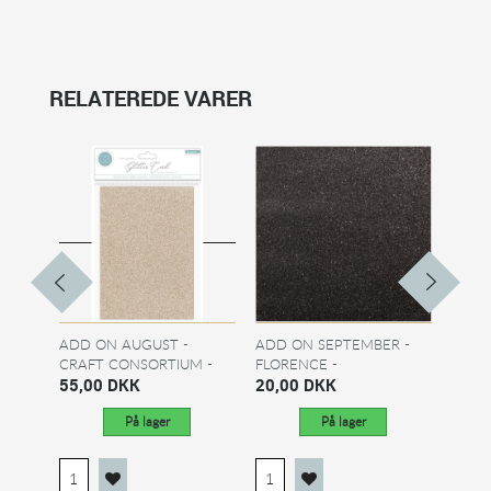
RELATEREDE VARER
ADD ON AUGUST -
ADD ON SEPTEMBER -
ADD O
CRAFT CONSORTIUM -
FLORENCE -
FLOR
THE...
55,00 DKK
SELFADHESIVE...
20,00 DKK
SELFA
20,0
På lager
På lager