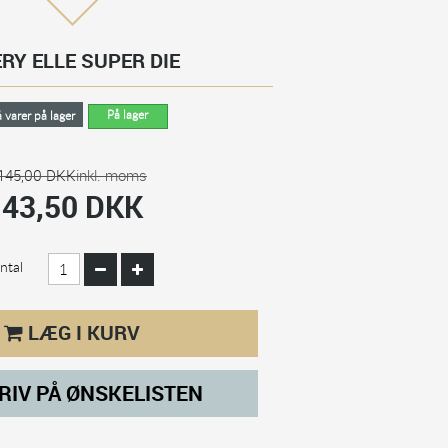
RY ELLE SUPER DIE
På lager
 varer på lager
145,00 DKK
inkl. moms
43,50 DKK
ntal
LÆG I KURV
RIV PÅ ØNSKELISTEN