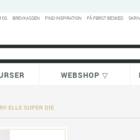
 OS
BREVKASSEN
FIND INSPIRATION
FÅ FØRST BESKED
SKRI
URSER
WEBSHOP ▽
RY ELLE SUPER DIE