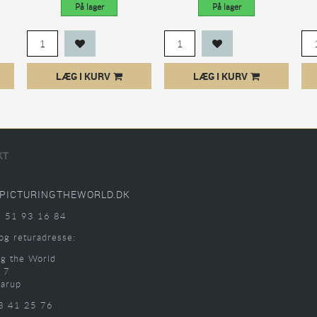
På lager
På lager
LÆG I KURV
LÆG I KURV
KT
PICTURINGTHEWORLD.DK
: 51 93 16 84
og returadresse:
ng the World
 7
arup
3 41 25 76