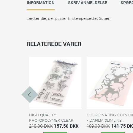
INFORMATION
SKRIV ANMELDELSE
SPØRG
Lækker die, der passer til stempelsættet Super.
RELATEREDE VARER
HIGH QUALITY
COORDINATING CUTS DI
PHOTOPOLYMER CLEAR
- DAHLIA SLIMLINE...
STAMPS -...
210,00 DKK
157,50 DKK
189,00 DKK
141,75 D