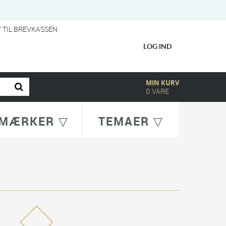
V TIL BREVKASSEN
LOG IND
MIN KURV
0
VARE
MÆRKER ▽
TEMAER ▽