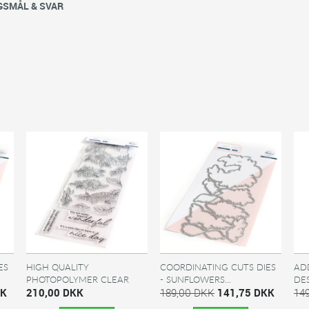
SMÅL & SVAR
ES
HIGH QUALITY
COORDINATING CUTS DIES
AD
PHOTOPOLYMER CLEAR
- SUNFLOWERS...
DES
KK
STAMPS -...
210,00 DKK
189,00 DKK
141,75 DKK
14