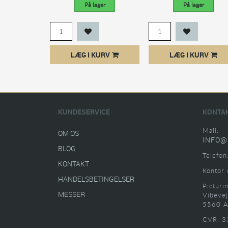
På lager
På lager
LÆG I KURV
LÆG I KURV
KUNDESERVICE
KONTA
Mail:
OM OS
INFO@
BLOG
Telefon
KONTAKT
Kontor 
HANDELSBETINGELSER
Picturi
MESSER
Vibevej
5560 A
CVR: 3