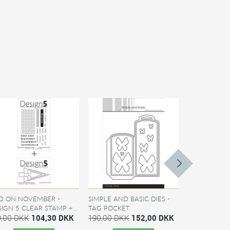
D ON NOVEMBER -
SIMPLE AND BASIC DIES -
ADD ON AUG
IGN 5 CLEAR STAMP +...
TAG POCKET
5 CUTTING DIE
9,00 DKK
104,30 DKK
190,00 DKK
152,00 DKK
99,00 DKK