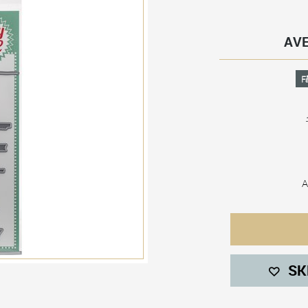
AVE
Få
A
SK