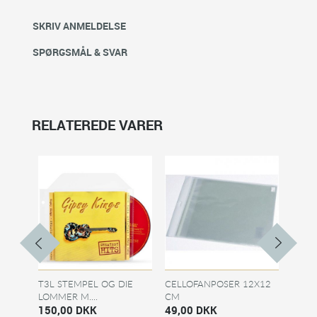
SKRIV ANMELDELSE
SPØRGSMÅL & SVAR
RELATEREDE VARER
T3L STEMPEL OG DIE
CELLOFANPOSER 12X12
CELL
LOMMER M....
CM
12,5X
150,00 DKK
49,00 DKK
42,0