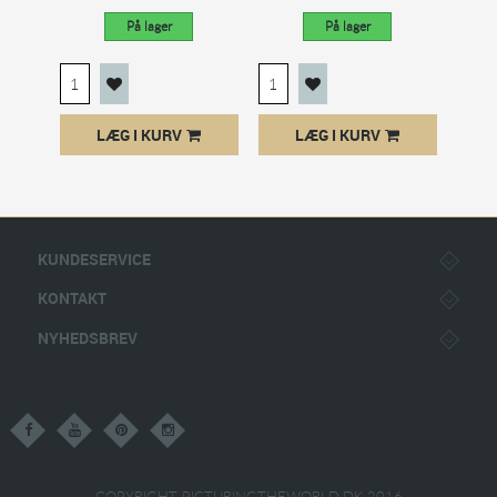
På lager
På lager
LÆG I KURV
LÆG I KURV
KUNDESERVICE
KONTAKT
NYHEDSBREV
COPYRIGHT PICTURINGTHEWORLD.DK 2016