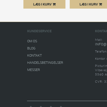
LÆG I KURV
LÆG I KURV
KUNDESERVICE
KONTA
Mail:
OM OS
INFO@
BLOG
Telefon
KONTAKT
Kontor 
HANDELSBETINGELSER
Picturi
MESSER
Vibevej
5560 A
CVR: 3