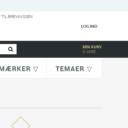
V TIL BREVKASSEN
LOG IND
MIN KURV
0
VARE
MÆRKER ▽
TEMAER ▽