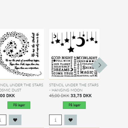
ENCIL UNDER THE STARS
STENCIL UNDER THE STARS
ADD ON MAJ 
COSMIC DUST
- HANGING MOON
ALICE IN CAN
,00 DKK
45,00 DKK
33,75 DKK
45,00 DKK
På lager
På lager
På