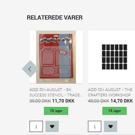
RELATEREDE VARER
ADD ON AUGUST - EK
ADD ON AUGUST - THE
SUCCESS STENCIL - TRACE...
CRAFTERS WORKSHOP
39,00 DKK
11,70 DKK
MASK...
49,00 DKK
14,70 DKK
På lager
På lager