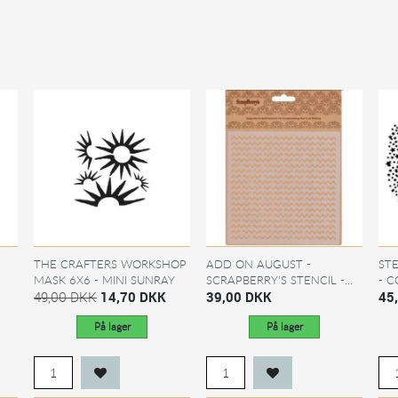
THE CRAFTERS WORKSHOP
ADD ON AUGUST -
ST
MASK 6X6 - MINI SUNRAY
SCRAPBERRY'S STENCIL -...
- 
49,00 DKK
14,70 DKK
39,00 DKK
45
På lager
På lager