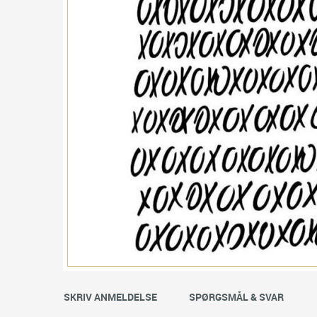
SKRIV ANMELDELSE
SPØRGSMÅL & SVAR