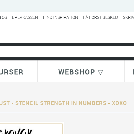
 OS
BREVKASSEN
FIND INSPIRATION
FÅ FØRST BESKED
SKRI
URSER
WEBSHOP ▽
UST - STENCIL STRENGTH IN NUMBERS - XOXO