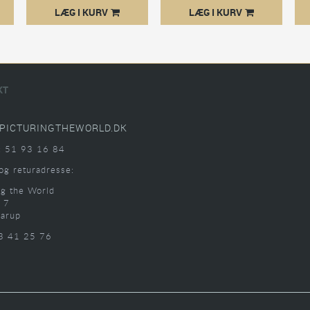
LÆG I KURV
LÆG I KURV
KT
PICTURINGTHEWORLD.DK
: 51 93 16 84
og returadresse:
ng the World
 7
arup
3 41 25 76