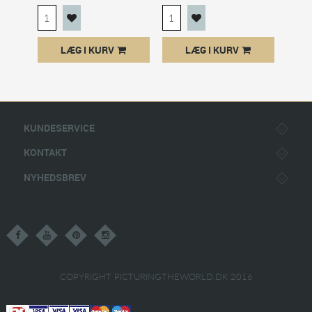
LÆG I KURV
LÆG I KURV
KUNDESERVICE
KONTAKT
NYHEDSBREV
COPYRIGHT PICTURINGTHEWORLD.DK 2016